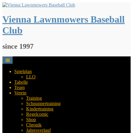
Springe
zum
Inhalt
Vienna Lawnmowers Baseball
Club
since 1997
Spielplan
LLO
Tabelle
Team
Verein
Training
Schnuppertraining
Kindertraining
Regelcomic
Shop
Chronik
Jahresverlauf