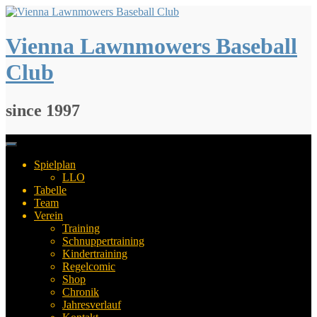
Springe
zum
Inhalt
Vienna Lawnmowers Baseball
Club
since 1997
Spielplan
LLO
Tabelle
Team
Verein
Training
Schnuppertraining
Kindertraining
Regelcomic
Shop
Chronik
Jahresverlauf