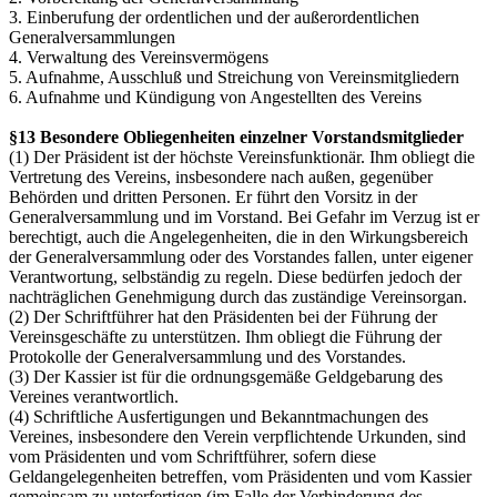
3. Einberufung der ordentlichen und der außerordentlichen
Generalversammlungen
4. Verwaltung des Vereinsvermögens
5. Aufnahme, Ausschluß und Streichung von Vereinsmitgliedern
6. Aufnahme und Kündigung von Angestellten des Vereins
§13 Besondere Obliegenheiten einzelner Vorstandsmitglieder
(1) Der Präsident ist der höchste Vereinsfunktionär. Ihm obliegt die
Vertretung des Vereins, insbesondere nach außen, gegenüber
Behörden und dritten Personen. Er führt den Vorsitz in der
Generalversammlung und im Vorstand. Bei Gefahr im Verzug ist er
berechtigt, auch die Angelegenheiten, die in den Wirkungsbereich
der Generalversammlung oder des Vorstandes fallen, unter eigener
Verantwortung, selbständig zu regeln. Diese bedürfen jedoch der
nachträglichen Genehmigung durch das zuständige Vereinsorgan.
(2) Der Schriftführer hat den Präsidenten bei der Führung der
Vereinsgeschäfte zu unterstützen. Ihm obliegt die Führung der
Protokolle der Generalversammlung und des Vorstandes.
(3) Der Kassier ist für die ordnungsgemäße Geldgebarung des
Vereines verantwortlich.
(4) Schriftliche Ausfertigungen und Bekanntmachungen des
Vereines, insbesondere den Verein verpflichtende Urkunden, sind
vom Präsidenten und vom Schriftführer, sofern diese
Geldangelegenheiten betreffen, vom Präsidenten und vom Kassier
gemeinsam zu unterfertigen (im Falle der Verhinderung des