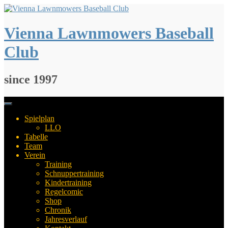
Springe
zum
Inhalt
Vienna Lawnmowers Baseball
Club
since 1997
Spielplan
LLO
Tabelle
Team
Verein
Training
Schnuppertraining
Kindertraining
Regelcomic
Shop
Chronik
Jahresverlauf