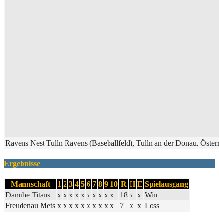
Ravens Nest Tulln Ravens (Baseballfeld), Tulln an der Donau, Öster
Ergebnisse
Mannschaft
1
2
3
4
5
6
7
8
9
10
R
H
E
Spielausgang
Danube Titans
x
x
x
x
x
x
x
x
x
x
18
x
x
Win
Freudenau Mets
x
x
x
x
x
x
x
x
x
x
7
x
x
Loss