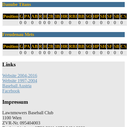
Danube Titans
Position
G
PA
AB
R
H
2B
3B
HR
RBI
BB
SO
HP
SH
SF
SB
CS
0
0
0
0
0
0
0
0
0
0
0
0
0
0
0
0
Freudenau Mets
Position
G
PA
AB
R
H
2B
3B
HR
RBI
BB
SO
HP
SH
SF
SB
CS
0
0
0
0
0
0
0
0
0
0
0
0
0
0
0
0
Links
Website 2004-2016
Website 1997-2004
Baseball Austria
Facebook
Impressum
Lawnmowers Baseball Club
1100 Wien
ZVR-Nr. 095404003