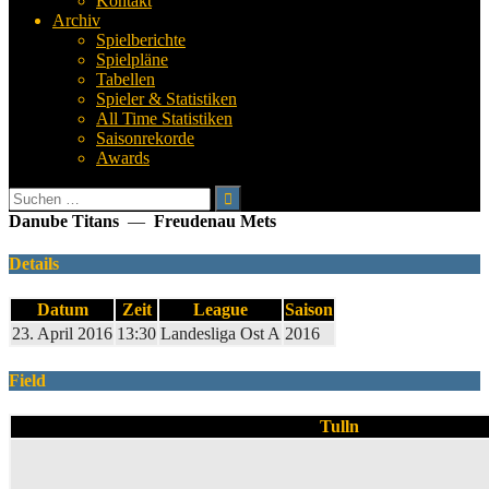
Kontakt
Archiv
Spielberichte
Spielpläne
Tabellen
Spieler & Statistiken
All Time Statistiken
Saisonrekorde
Awards
Suchen
nach:
Danube Titans
—
Freudenau Mets
Details
Datum
Zeit
League
Saison
23. April 2016
13:30
Landesliga Ost A
2016
Field
Tulln