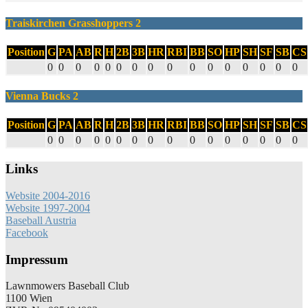
Traiskirchen Grasshoppers 2
Position
G
PA
AB
R
H
2B
3B
HR
RBI
BB
SO
HP
SH
SF
SB
CS
0
0
0
0
0
0
0
0
0
0
0
0
0
0
0
0
Vienna Bucks 2
Position
G
PA
AB
R
H
2B
3B
HR
RBI
BB
SO
HP
SH
SF
SB
CS
0
0
0
0
0
0
0
0
0
0
0
0
0
0
0
0
Links
Website 2004-2016
Website 1997-2004
Baseball Austria
Facebook
Impressum
Lawnmowers Baseball Club
1100 Wien