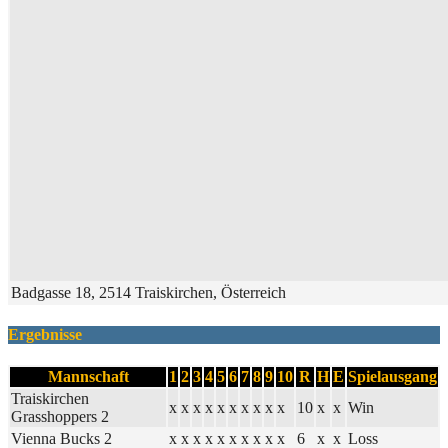
Badgasse 18, 2514 Traiskirchen, Österreich
Ergebnisse
Mannschaft
1
2
3
4
5
6
7
8
9
10
R
H
E
Spielausgang
Traiskirchen
x
x
x
x
x
x
x
x
x
x
10
x
x
Win
Grasshoppers 2
Vienna Bucks 2
x
x
x
x
x
x
x
x
x
x
6
x
x
Loss