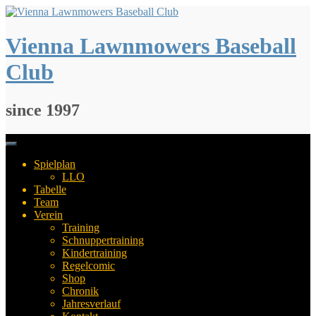
Springe
zum
Inhalt
Vienna Lawnmowers Baseball
Club
since 1997
Spielplan
LLO
Tabelle
Team
Verein
Training
Schnuppertraining
Kindertraining
Regelcomic
Shop
Chronik
Jahresverlauf