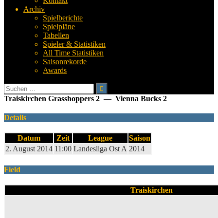
Kontakt
Archiv
Spielberichte
Spielpläne
Tabellen
Spieler & Statistiken
All Time Statistiken
Saisonrekorde
Awards
Suchen
nach:
Traiskirchen Grasshoppers 2
—
Vienna Bucks 2
Details
Datum
Zeit
League
Saison
2. August 2014
11:00
Landesliga Ost A
2014
Field
Traiskirchen