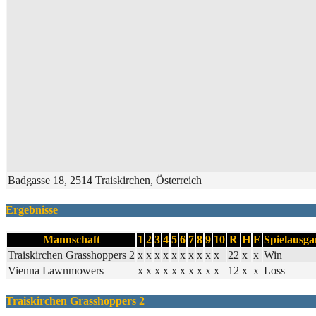
Badgasse 18, 2514 Traiskirchen, Österreich
Ergebnisse
Mannschaft
1
2
3
4
5
6
7
8
9
10
R
H
E
Spielausg
Traiskirchen Grasshoppers 2
x
x
x
x
x
x
x
x
x
x
22
x
x
Win
Vienna Lawnmowers
x
x
x
x
x
x
x
x
x
x
12
x
x
Loss
Traiskirchen Grasshoppers 2