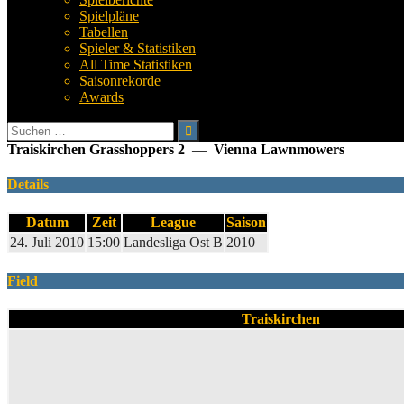
Spielpläne
Tabellen
Spieler & Statistiken
All Time Statistiken
Saisonrekorde
Awards
Suchen
nach:
Traiskirchen Grasshoppers 2
—
Vienna Lawnmowers
Details
Datum
Zeit
League
Saison
24. Juli 2010
15:00
Landesliga Ost B
2010
Field
Traiskirchen