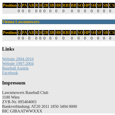
Position
G
PA
AB
R
H
2B
3B
HR
RBI
BB
SO
HP
SH
SF
SB
CS
0
0
0
0
0
0
0
0
0
0
0
0
0
0
0
0
Vienna Lawnmowers
Position
G
PA
AB
R
H
2B
3B
HR
RBI
BB
SO
HP
SH
SF
SB
CS
0
0
0
0
0
0
0
0
0
0
0
0
0
0
0
0
Links
Website 2004-2016
Website 1997-2004
Baseball Austria
Facebook
Impressum
Lawnmowers Baseball Club
1100 Wien
ZVR-Nr. 095404003
Bankverbindung: AT20 2011 1850 3494 0000
BIC GIBAATWWXXX