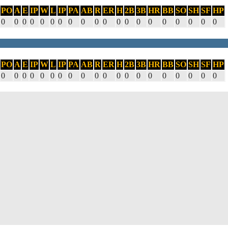
PO
A
E
IP
W
L
IP
PA
AB
R
ER
H
2B
3B
HR
BB
SO
SH
SF
HP
0
0
0
0
0
0
0
0
0
0
0
0
0
0
0
0
0
0
0
0
PO
A
E
IP
W
L
IP
PA
AB
R
ER
H
2B
3B
HR
BB
SO
SH
SF
HP
0
0
0
0
0
0
0
0
0
0
0
0
0
0
0
0
0
0
0
0