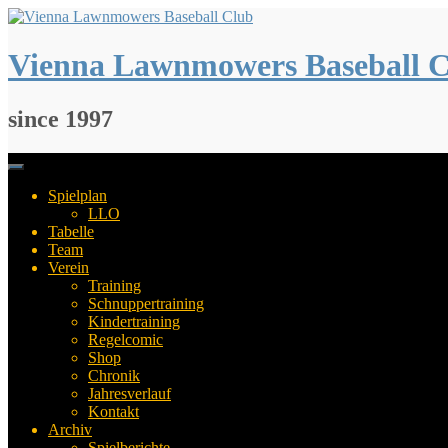
Springe
zum
Inhalt
Vienna Lawnmowers Baseball 
since 1997
Spielplan
LLO
Tabelle
Team
Verein
Training
Schnuppertraining
Kindertraining
Regelcomic
Shop
Chronik
Jahresverlauf
Kontakt
Archiv
Spielberichte