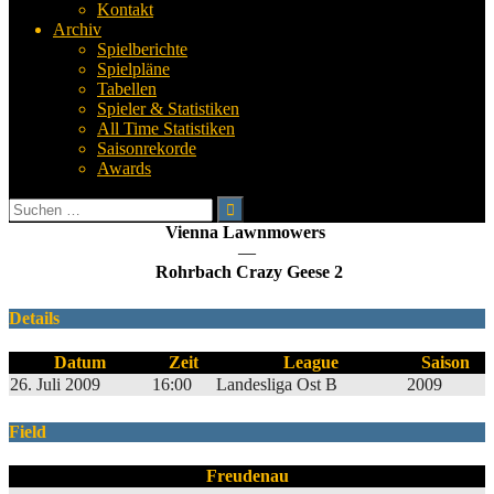
Kontakt
Archiv
Spielberichte
Spielpläne
Tabellen
Spieler & Statistiken
All Time Statistiken
Saisonrekorde
Awards
Suchen
nach:
Vienna Lawnmowers
—
Rohrbach Crazy Geese 2
Details
Datum
Zeit
League
Saison
26. Juli 2009
16:00
Landesliga Ost B
2009
Field
Freudenau