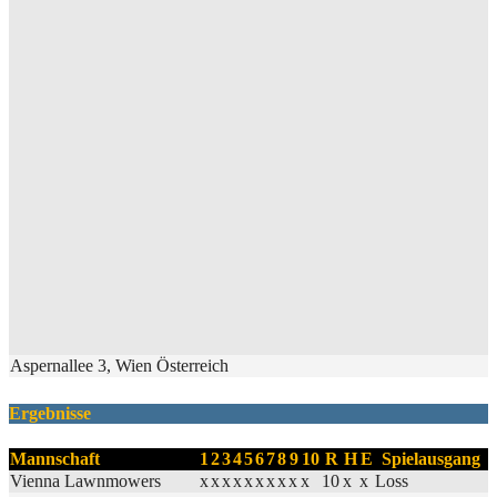
Aspernallee 3, Wien Österreich
Ergebnisse
Mannschaft
1
2
3
4
5
6
7
8
9
10
R
H
E
Spielausgang
Vienna Lawnmowers
x
x
x
x
x
x
x
x
x
x
10
x
x
Loss