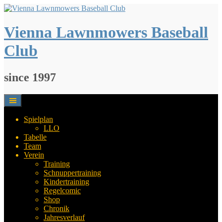
Springe
zum
Inhalt
Vienna Lawnmowers Baseball
Club
since 1997
Spielplan
LLO
Tabelle
Team
Verein
Training
Schnuppertraining
Kindertraining
Regelcomic
Shop
Chronik
Jahresverlauf