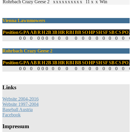
Rohrbach Crazy Geese 2
x
x
x
x
x
x
x
x
x
x
11
x
x
Win
Vienna Lawnmowers
Position
G
PA
AB
R
H
2B
3B
HR
RBI
BB
SO
HP
SH
SF
SB
CS
PO
0
0
0
0
0
0
0
0
0
0
0
0
0
0
0
0
0
0
Rohrbach Crazy Geese 2
Position
G
PA
AB
R
H
2B
3B
HR
RBI
BB
SO
HP
SH
SF
SB
CS
PO
0
0
0
0
0
0
0
0
0
0
0
0
0
0
0
0
0
0
Links
Website 2004-2016
Website 1997-2004
Baseball Austria
Facebook
Impressum