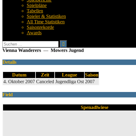
Spielpläne
Tabellen
Spieler & Statistiken
All Time Statistiken
Saisonrekorde
Awards
Suchen
nach:
Vienna Wanderers
—
Mowers Jugend
Details
Datum
Zeit
League
Saison
4. Oktober 2007
Canceled
Jugendliga Ost
2007
Field
Spenadlwiese