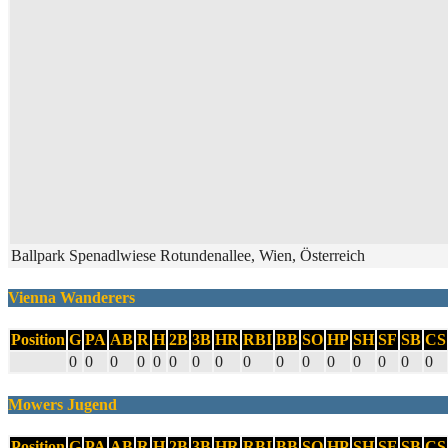
Ballpark Spenadlwiese Rotundenallee, Wien, Österreich
Vienna Wanderers
Position
G
PA
AB
R
H
2B
3B
HR
RBI
BB
SO
HP
SH
SF
SB
CS
0
0
0
0
0
0
0
0
0
0
0
0
0
0
0
0
Mowers Jugend
Position
G
PA
AB
R
H
2B
3B
HR
RBI
BB
SO
HP
SH
SF
SB
CS