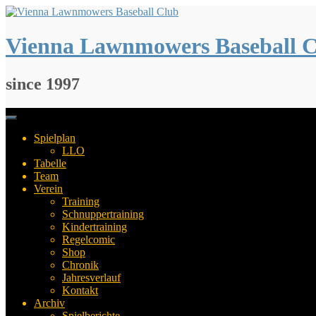
Springe
zum
Inhalt
Vienna Lawnmowers Baseball 
since 1997
Spielplan
LLO
Tabelle
Team
Verein
Training
Schnuppertraining
Kindertraining
Regelcomic
Shop
Chronik
Jahresverlauf
Kontakt
Archiv
Spielberichte