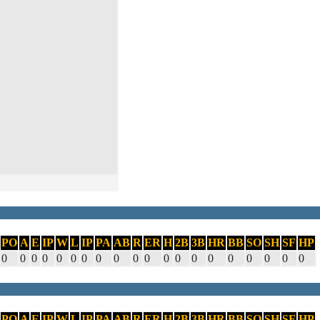
PO
A
E
IP
W
L
IP
PA
AB
R
ER
H
2B
3B
HR
BB
SO
SH
SF
HP
0
0
0
0
0
0
0
0
0
0
0
0
0
0
0
0
0
0
0
0
PO
A
E
IP
W
L
IP
PA
AB
R
ER
H
2B
3B
HR
BB
SO
SH
SF
HP