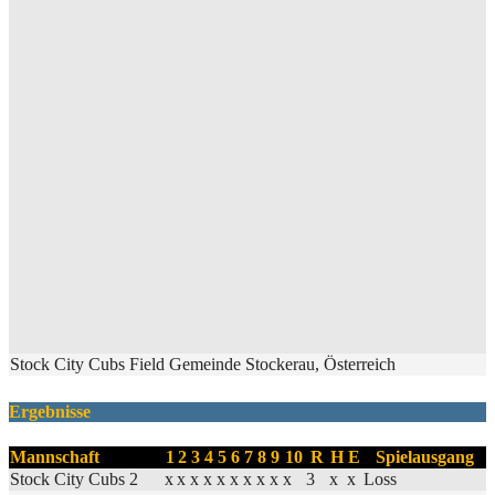
Stock City Cubs Field Gemeinde Stockerau, Österreich
Ergebnisse
Mannschaft
1
2
3
4
5
6
7
8
9
10
R
H
E
Spielausgang
Stock City Cubs 2
x
x
x
x
x
x
x
x
x
x
3
x
x
Loss