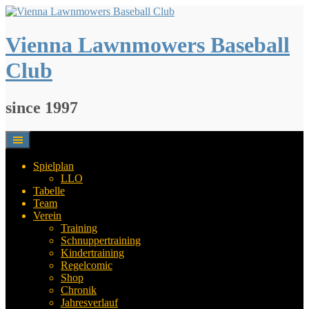
Springe
zum
Inhalt
Vienna Lawnmowers Baseball
Club
since 1997
Spielplan
LLO
Tabelle
Team
Verein
Training
Schnuppertraining
Kindertraining
Regelcomic
Shop
Chronik
Jahresverlauf