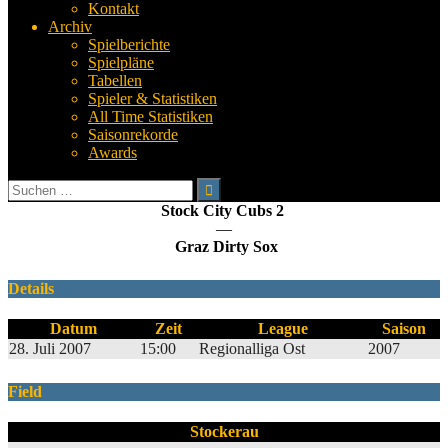
Kontakt
Archiv
Spielberichte
Spielpläne
Tabellen
Spieler & Statistiken
All Time Statistiken
Saisonrekorde
Awards
Suchen
nach:
Stock City Cubs 2
—
Graz Dirty Sox
Details
Datum
Zeit
League
Saison
28. Juli 2007
15:00
Regionalliga Ost
2007
Field
Stockerau