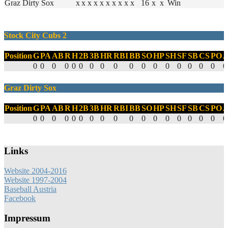
Graz Dirty Sox
x
x
x
x
x
x
x
x
x
x
16
x
x
Win
Stock City Cubs 2
Position
G
PA
AB
R
H
2B
3B
HR
RBI
BB
SO
HP
SH
SF
SB
CS
PO
0
0
0
0
0
0
0
0
0
0
0
0
0
0
0
0
0
0
Graz Dirty Sox
Position
G
PA
AB
R
H
2B
3B
HR
RBI
BB
SO
HP
SH
SF
SB
CS
PO
0
0
0
0
0
0
0
0
0
0
0
0
0
0
0
0
0
0
Links
Website 2004-2016
Website 1997-2004
Baseball Austria
Facebook
Impressum