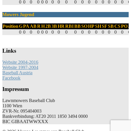
0
0
0
0
0
0
0
0
0
0
0
0
0
0
0
0
0
0
Mowers Jugend
Position
G
PA
AB
R
H
2B
3B
HR
RBI
BB
SO
HP
SH
SF
SB
CS
PO
0
0
0
0
0
0
0
0
0
0
0
0
0
0
0
0
0
0
Links
Website 2004-2016
Website 1997-2004
Baseball Austria
Facebook
Impressum
Lawnmowers Baseball Club
1100 Wien
ZVR-Nr. 095404003
Bankverbindung: AT20 2011 1850 3494 0000
BIC GIBAATWWXXX