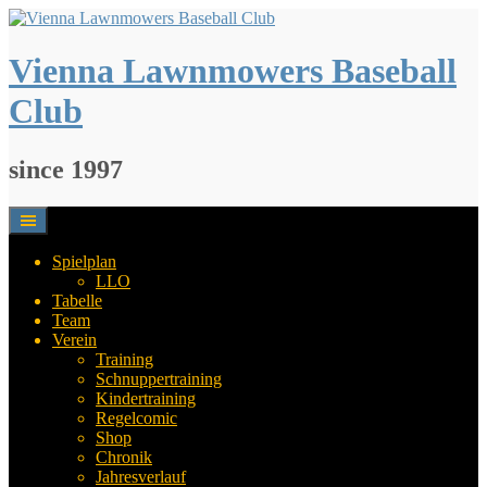
Springe
zum
Inhalt
Vienna Lawnmowers Baseball
Club
since 1997
Spielplan
LLO
Tabelle
Team
Verein
Training
Schnuppertraining
Kindertraining
Regelcomic
Shop
Chronik
Jahresverlauf