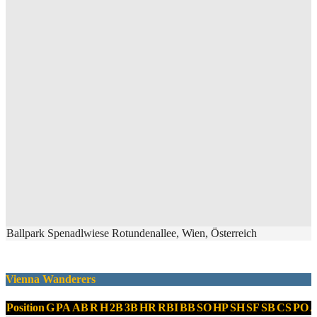
Ballpark Spenadlwiese Rotundenallee, Wien, Österreich
Vienna Wanderers
Position
G
PA
AB
R
H
2B
3B
HR
RBI
BB
SO
HP
SH
SF
SB
CS
PO