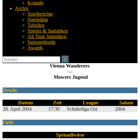
Kontakt
Archiv
Spielberichte
Spielpläne
Tabellen
Spieler & Statistiken
All Time Statistiken
Saisonrekorde
Awards
Suchen
nach:
Vienna Wanderers
—
Mowers Jugend
Details
Datum
Zeit
League
Saison
28. April 2004
17:30
Schülerliga Ost
2004
Field
Spenadlwiese