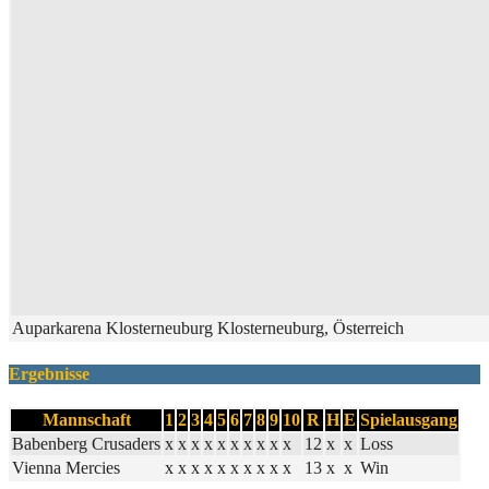
Auparkarena Klosterneuburg Klosterneuburg, Österreich
Ergebnisse
Mannschaft
1
2
3
4
5
6
7
8
9
10
R
H
E
Spielausgang
Babenberg Crusaders
x
x
x
x
x
x
x
x
x
x
12
x
x
Loss
Vienna Mercies
x
x
x
x
x
x
x
x
x
x
13
x
x
Win