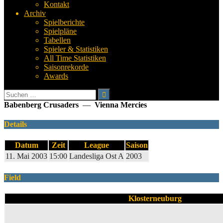
Kontakt
Archiv
Spielberichte
Spielpläne
Tabellen
Spieler & Statistiken
All Time Statistiken
Saisonrekorde
Awards
Suchen
nach:
Babenberg Crusaders
—
Vienna Mercies
Details
Datum
Zeit
League
Saison
11. Mai 2003
15:00
Landesliga Ost A
2003
Field
Klosterneuburg