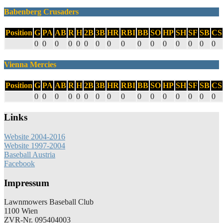
Babenberg Crusaders
Position
G
PA
AB
R
H
2B
3B
HR
RBI
BB
SO
HP
SH
SF
SB
CS
0
0
0
0
0
0
0
0
0
0
0
0
0
0
0
0
Vienna Mercies
Position
G
PA
AB
R
H
2B
3B
HR
RBI
BB
SO
HP
SH
SF
SB
CS
0
0
0
0
0
0
0
0
0
0
0
0
0
0
0
0
Links
Website 2004-2016
Website 1997-2004
Baseball Austria
Facebook
Impressum
Lawnmowers Baseball Club
1100 Wien
ZVR-Nr. 095404003