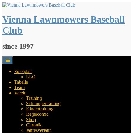
Springe
zum
Inhalt
Vienna Lawnmowers Baseball
Club
since 1997
Spielplan
LLO
Tabelle
Team
Verein
Training
Schnuppertraining
Kindertraining
Regelcomic
Shop
Chronik
Jahresverlauf