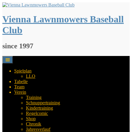
Springe
zum
Inhalt
Vienna Lawnmowers Baseball
Club
since 1997
Spielplan
LLO
Tabelle
Team
Verein
Training
Schnuppertraining
Kindertraining
Regelcomic
Shop
Chronik
Jahresverlauf