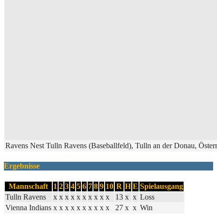
Ravens Nest Tulln Ravens (Baseballfeld), Tulln an der Donau, Öster
Ergebnisse
Mannschaft
1
2
3
4
5
6
7
8
9
10
R
H
E
Spielausgang
Tulln Ravens
x
x
x
x
x
x
x
x
x
x
13
x
x
Loss
Vienna Indians
x
x
x
x
x
x
x
x
x
x
27
x
x
Win