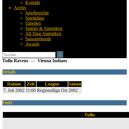
Kontakt
Archiv
Spielberichte
Spielpläne
Tabellen
Spieler & Statistiken
All Time Statistiken
Saisonrekorde
Awards
Suchen
nach:
Tulln Ravens
—
Vienna Indians
Details
Datum
Zeit
League
Saison
7. Juli 2002
11:00
Regionalliga Ost
2002
Field
Tulln