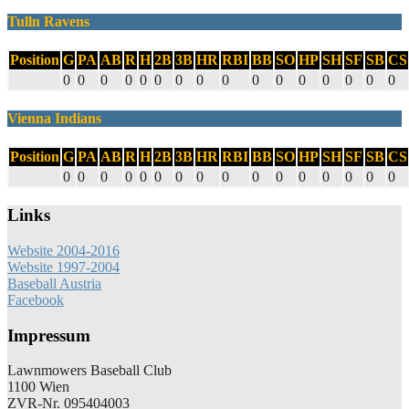
Tulln Ravens
Position
G
PA
AB
R
H
2B
3B
HR
RBI
BB
SO
HP
SH
SF
SB
CS
0
0
0
0
0
0
0
0
0
0
0
0
0
0
0
0
Vienna Indians
Position
G
PA
AB
R
H
2B
3B
HR
RBI
BB
SO
HP
SH
SF
SB
CS
0
0
0
0
0
0
0
0
0
0
0
0
0
0
0
0
Links
Website 2004-2016
Website 1997-2004
Baseball Austria
Facebook
Impressum
Lawnmowers Baseball Club
1100 Wien
ZVR-Nr. 095404003