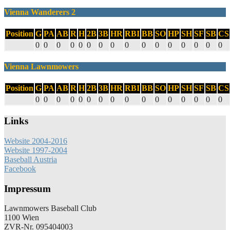
Vienna Wanderers 2
Position
G
PA
AB
R
H
2B
3B
HR
RBI
BB
SO
HP
SH
SF
SB
CS
0
0
0
0
0
0
0
0
0
0
0
0
0
0
0
0
Vienna Lawnmowers
Position
G
PA
AB
R
H
2B
3B
HR
RBI
BB
SO
HP
SH
SF
SB
CS
0
0
0
0
0
0
0
0
0
0
0
0
0
0
0
0
Links
Website 2004-2016
Website 1997-2004
Baseball Austria
Facebook
Impressum
Lawnmowers Baseball Club
1100 Wien
ZVR-Nr. 095404003