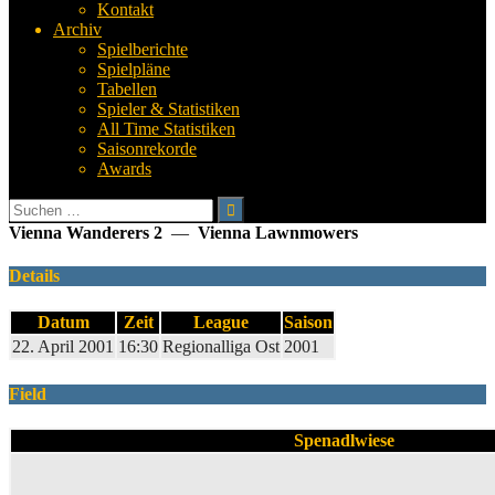
Kontakt
Archiv
Spielberichte
Spielpläne
Tabellen
Spieler & Statistiken
All Time Statistiken
Saisonrekorde
Awards
Suchen
nach:
Vienna Wanderers 2
—
Vienna Lawnmowers
Details
Datum
Zeit
League
Saison
22. April 2001
16:30
Regionalliga Ost
2001
Field
Spenadlwiese