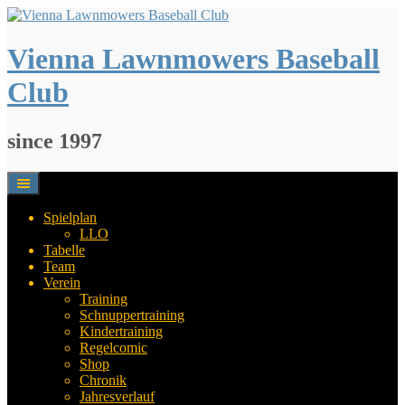
Springe
zum
Inhalt
Vienna Lawnmowers Baseball
Club
since 1997
Spielplan
LLO
Tabelle
Team
Verein
Training
Schnuppertraining
Kindertraining
Regelcomic
Shop
Chronik
Jahresverlauf