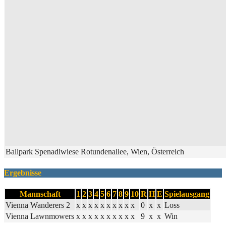
Ballpark Spenadlwiese Rotundenallee, Wien, Österreich
Ergebnisse
Mannschaft
1
2
3
4
5
6
7
8
9
10
R
H
E
Spielausgang
Vienna Wanderers 2
x
x
x
x
x
x
x
x
x
x
0
x
x
Loss
Vienna Lawnmowers
x
x
x
x
x
x
x
x
x
x
9
x
x
Win