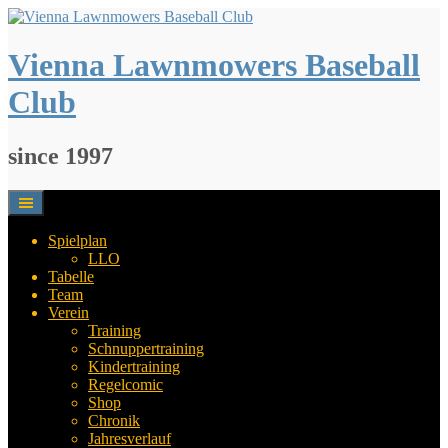
Springe
zum
Inhalt
Vienna Lawnmowers Baseball
Club
since 1997
Spielplan
LLO
Tabelle
Team
Verein
Training
Schnuppertraining
Kindertraining
Regelcomic
Shop
Chronik
Jahresverlauf