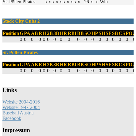
St. Pölten Pirates
x
x
x
x
x
x
x
x
x
x
26
x
x
Win
Stock City Cubs 2
Position
G
PA
AB
R
H
2B
3B
HR
RBI
BB
SO
HP
SH
SF
SB
CS
PO
0
0
0
0
0
0
0
0
0
0
0
0
0
0
0
0
0
0
St. Pölten Pirates
Position
G
PA
AB
R
H
2B
3B
HR
RBI
BB
SO
HP
SH
SF
SB
CS
PO
0
0
0
0
0
0
0
0
0
0
0
0
0
0
0
0
0
0
Links
Website 2004-2016
Website 1997-2004
Baseball Austria
Facebook
Impressum