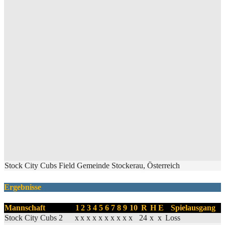
Stock City Cubs Field Gemeinde Stockerau, Österreich
Ergebnisse
Mannschaft
1
2
3
4
5
6
7
8
9
10
R
H
E
Spielausgang
Stock City Cubs 2
x
x
x
x
x
x
x
x
x
x
24
x
x
Loss