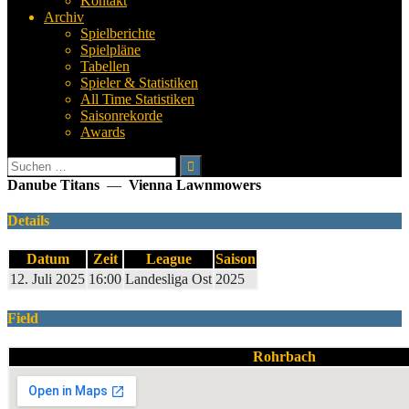
Kontakt
Archiv
Spielberichte
Spielpläne
Tabellen
Spieler & Statistiken
All Time Statistiken
Saisonrekorde
Awards
Suchen
nach:
Danube Titans
—
Vienna Lawnmowers
Details
Datum
Zeit
League
Saison
12. Juli 2025
16:00
Landesliga Ost
2025
Field
Rohrbach