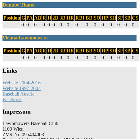
Danube Titans
Position
G
PA
AB
R
H
2B
3B
HR
RBI
BB
SO
HP
SH
SF
SB
CS
0
0
0
0
0
0
0
0
0
0
0
0
0
0
0
0
Vienna Lawnmowers
Position
G
PA
AB
R
H
2B
3B
HR
RBI
BB
SO
HP
SH
SF
SB
CS
0
0
0
0
0
0
0
0
0
0
0
0
0
0
0
0
Links
Website 2004-2016
Website 1997-2004
Baseball Austria
Facebook
Impressum
Lawnmowers Baseball Club
1100 Wien
ZVR-Nr. 095404003