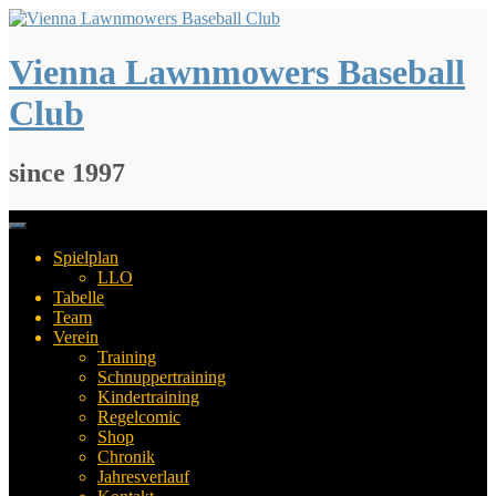
Springe
zum
Inhalt
Vienna Lawnmowers Baseball
Club
since 1997
Spielplan
LLO
Tabelle
Team
Verein
Training
Schnuppertraining
Kindertraining
Regelcomic
Shop
Chronik
Jahresverlauf