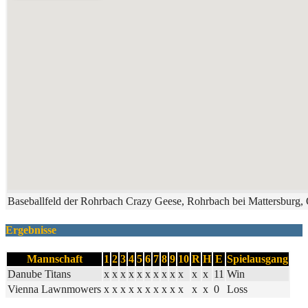
Baseballfeld der Rohrbach Crazy Geese, Rohrbach bei Mattersburg, 
Ergebnisse
Mannschaft
1
2
3
4
5
6
7
8
9
10
R
H
E
Spielausgang
Danube Titans
x
x
x
x
x
x
x
x
x
x
x
x
11
Win
Vienna Lawnmowers
x
x
x
x
x
x
x
x
x
x
x
x
0
Loss