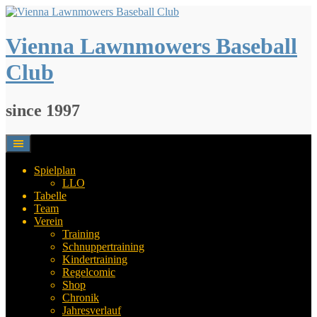
Springe
zum
Inhalt
Vienna Lawnmowers Baseball
Club
since 1997
Spielplan
LLO
Tabelle
Team
Verein
Training
Schnuppertraining
Kindertraining
Regelcomic
Shop
Chronik
Jahresverlauf