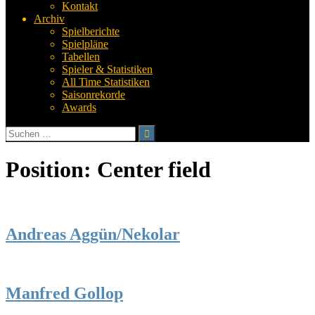
Kontakt
Archiv
Spielberichte
Spielpläne
Tabellen
Spieler & Statistiken
All Time Statistiken
Saisonrekorde
Awards
Suchen
nach:
Position:
Center field
Andreas Aggün/Nekolar
Manfred Gollop