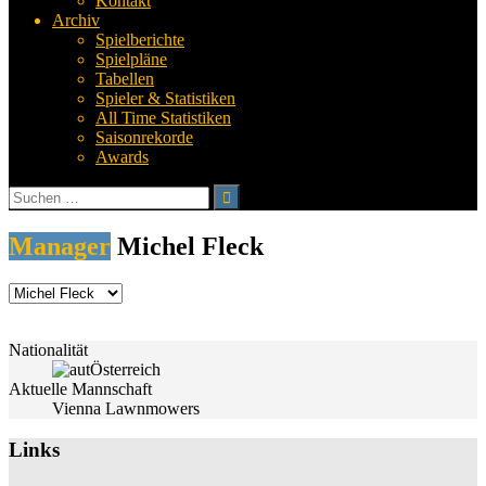
Kontakt
Archiv
Spielberichte
Spielpläne
Tabellen
Spieler & Statistiken
All Time Statistiken
Saisonrekorde
Awards
Suchen
nach:
Manager
Michel Fleck
Nationalität
Österreich
Aktuelle Mannschaft
Vienna Lawnmowers
Links