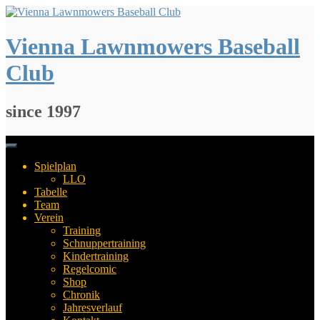
Springe
zum
Inhalt
Vienna Lawnmowers Baseball
Club
since 1997
Spielplan
LLO
Tabelle
Team
Verein
Training
Schnuppertraining
Kindertraining
Regelcomic
Shop
Chronik
Jahresverlauf