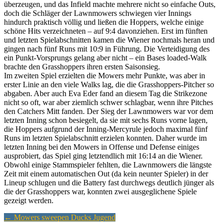
überzeugen, und das Infield machte mehrere nicht so einfache Outs,
doch die Schläger der Lawnmowers schwiegen vier Innings
hindurch praktisch völlig und ließen die Hoppers, welche einige
schöne Hits verzeichneten – auf 9:4 davonziehen. Erst im fünften
und letzten Spielabschnitten kamen die Wiener nochmals heran und
gingen nach fünf Runs mit 10:9 in Führung. Die Verteidigung des
ein Punkt-Vorsprungs gelang aber nicht – ein Bases loaded-Walk
brachte den Grasshoppers ihren ersten Saisonsieg.
Im zweiten Spiel erzielten die Mowers mehr Punkte, was aber in
erster Linie an den viele Walks lag, die die Grasshoppers-Pitcher so
abgaben. Aber auch Eva Eder fand an diesem Tag die Strikezone
nicht so oft, war aber ziemlich schwer schlagbar, wenn ihre Pitches
den Catchers Mitt fanden. Der Sieg der Lawnmowers war vor dem
letzten Inning schon besiegelt, da sie mit sechs Runs vorne lagen,
die Hoppers aufgrund der Inning-Mercyrule jedoch maximal fünf
Runs im letzten Spielabschnitt erzielen konnten. Daher wurde im
letzten Inning bei den Mowers in Offense und Defense einiges
ausprobiert, das Spiel ging letztendlich mit 16:14 an die Wiener.
Obwohl einige Stammspieler fehlten, die Lawnmowers die längste
Zeit mit einem automatischen Out (da kein neunter Spieler) in der
Lineup schlugen und die Battery fast durchwegs deutlich jünger als
die der Grasshoppers war, konnten zwei ausgeglichene Spiele
gezeigt werden.
Artikel-
←
Mowers sweepen Ducks Jugend