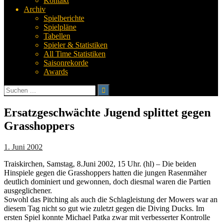
Kontakt
Archiv
Spielberichte
Spielpläne
Tabellen
Spieler & Statistiken
All Time Statistiken
Saisonrekorde
Awards
Suchen
nach:
Ersatzgeschwächte Jugend splittet gegen
Grasshoppers
1. Juni 2002
Traiskirchen, Samstag, 8.Juni 2002, 15 Uhr. (hl) – Die beiden
Hinspiele gegen die Grasshoppers hatten die jungen Rasenmäher
deutlich dominiert und gewonnen, doch diesmal waren die Partien
ausgeglichener.
Sowohl das Pitching als auch die Schlagleistung der Mowers war an
diesem Tag nicht so gut wie zuletzt gegen die Diving Ducks. Im
ersten Spiel konnte Michael Patka zwar mit verbesserter Kontrolle