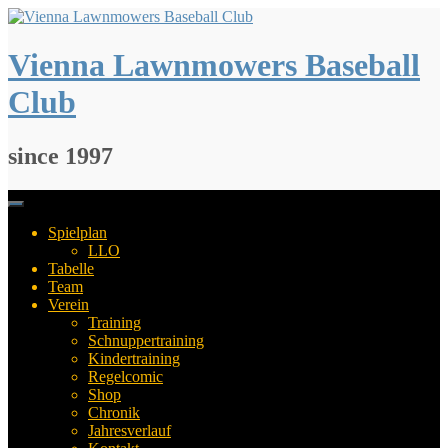
Springe
zum
Inhalt
Vienna Lawnmowers Baseball
Club
since 1997
Spielplan
LLO
Tabelle
Team
Verein
Training
Schnuppertraining
Kindertraining
Regelcomic
Shop
Chronik
Jahresverlauf