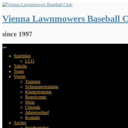
Springe
zum
Inhalt
Vienna Lawnmowers Baseball 
since 1997
Spielplan
LLO
Tabelle
Team
Verein
Training
Schnuppertraining
Kindertraining
Regelcomic
Shop
Chronik
Jahresverlauf
Kontakt
Archiv
Spielberichte