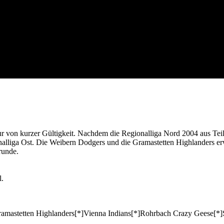
ur von kurzer Gültigkeit. Nachdem die Regionalliga Nord 2004 aus Te
nalliga Ost. Die Weibern Dodgers und die Gramastetten Highlanders er
runde.
l.
astetten Highlanders[*]Vienna Indians[*]Rohrbach Crazy Geese[*]S