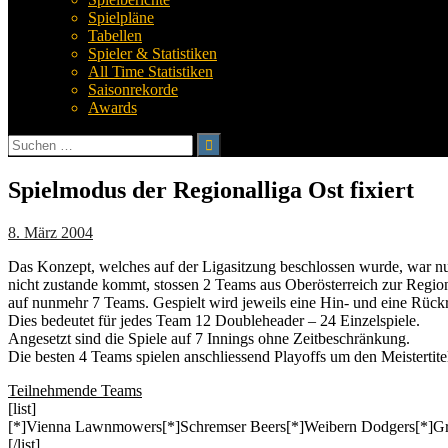
Spielpläne
Tabellen
Spieler & Statistiken
All Time Statistiken
Saisonrekorde
Awards
Suchen
nach:
Spielmodus der Regionalliga Ost fixiert
8. März 2004
Das Konzept, welches auf der Ligasitzung beschlossen wurde, war n
nicht zustande kommt, stossen 2 Teams aus Oberösterreich zur Regio
auf nunmehr 7 Teams. Gespielt wird jeweils eine Hin- und eine Rück
Dies bedeutet für jedes Team 12 Doubleheader – 24 Einzelspiele.
Angesetzt sind die Spiele auf 7 Innings ohne Zeitbeschränkung.
Die besten 4 Teams spielen anschliessend Playoffs um den Meistertite
Teilnehmende Teams
[list]
[*]Vienna Lawnmowers[*]Schremser Beers[*]Weibern Dodgers[*]Gram
[/list]