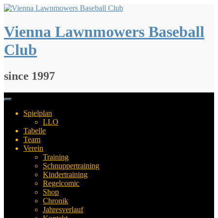
Springe
zum
Inhalt
Vienna Lawnmowers Baseball
Club
since 1997
Spielplan
LLO
Tabelle
Team
Verein
Training
Schnuppertraining
Kindertraining
Regelcomic
Shop
Chronik
Jahresverlauf