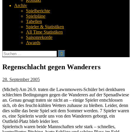
Kontakt
Archiv
Spielberichte
Spielpläne
Tabellen
Spieler & Statistiken
All Time Statistiken
Saisonrekorde
Awards
Suchen
nach:
Regenschlacht gegen Wanderers
28. September 2005
(Michel) Am 26.9. traten die Lawnmowers-Schüler bei denkbaren
schlechten Bedingungen gegen die Wanderers auf der Spenadlwiese
an. Genau gesagt traten sie nicht an – einige Spieler entschlossen
sich, ob des feucht-kühlen Wetters zuhause zu bleiben. Leider, denn
dies sollte das beste Spiel seit dem Sommer werden. 7 Spieler waren
es, eine Spielerin wurde uns von den Wanderers geborgt, ein
Outfield-Platz blieb leider leer.
Spielerisch waren beide Mannschaften sehr stark – schnelles,
kontrolliertes Pitching, harte Schläge und schöne Plays im Feld