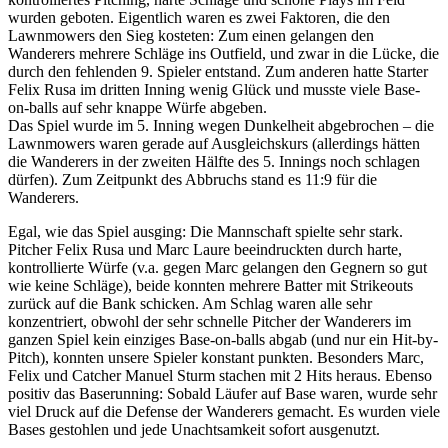
wurden geboten. Eigentlich waren es zwei Faktoren, die den
Lawnmowers den Sieg kosteten: Zum einen gelangen den
Wanderers mehrere Schläge ins Outfield, und zwar in die Lücke, die
durch den fehlenden 9. Spieler entstand. Zum anderen hatte Starter
Felix Rusa im dritten Inning wenig Glück und musste viele Base-
on-balls auf sehr knappe Würfe abgeben.
Das Spiel wurde im 5. Inning wegen Dunkelheit abgebrochen – die
Lawnmowers waren gerade auf Ausgleichskurs (allerdings hätten
die Wanderers in der zweiten Hälfte des 5. Innings noch schlagen
dürfen). Zum Zeitpunkt des Abbruchs stand es 11:9 für die
Wanderers.
Egal, wie das Spiel ausging: Die Mannschaft spielte sehr stark.
Pitcher Felix Rusa und Marc Laure beeindruckten durch harte,
kontrollierte Würfe (v.a. gegen Marc gelangen den Gegnern so gut
wie keine Schläge), beide konnten mehrere Batter mit Strikeouts
zurück auf die Bank schicken. Am Schlag waren alle sehr
konzentriert, obwohl der sehr schnelle Pitcher der Wanderers im
ganzen Spiel kein einziges Base-on-balls abgab (und nur ein Hit-by-
Pitch), konnten unsere Spieler konstant punkten. Besonders Marc,
Felix und Catcher Manuel Sturm stachen mit 2 Hits heraus. Ebenso
positiv das Baserunning: Sobald Läufer auf Base waren, wurde sehr
viel Druck auf die Defense der Wanderers gemacht. Es wurden viele
Bases gestohlen und jede Unachtsamkeit sofort ausgenutzt.