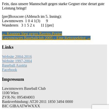
Fein, dass unsere Mannschaft gegen starke Gegner eine derart gute
Leistung bringt!
[pre]Boxscore (Abbruch im 5. Inning):
Lawnmowers 1 0 4 1(3) 9
Wanderers 3 1 5 2 x 11 [/pre]
Artikel-
←
Knapper Sieg gegen Ravens-Ponies
Lawnmowers Baseballclub 2005 – Eine Retrospektive
→
Navigation
Links
Website 2004-2016
Website 1997-2004
Baseball Austria
Facebook
Impressum
Lawnmowers Baseball Club
1100 Wien
ZVR-Nr. 095404003
Bankverbindung: AT20 2011 1850 3494 0000
BIC GIBAATWWXXX