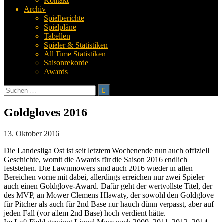
Kontakt
Archiv
Spielberichte
Spielpläne
Tabellen
Spieler & Statistiken
All Time Statistiken
Saisonrekorde
Awards
Suchen
nach:
Goldgloves 2016
13. Oktober 2016
Die Landesliga Ost ist seit letztem Wochenende nun auch offiziell
Geschichte, womit die Awards für die Saison 2016 endlich
feststehen. Die Lawnmowers sind auch 2016 wieder in allen
Bereichen vorne mit dabei, allerdings erreichen nur zwei Spieler
auch einen Goldglove-Award. Dafür geht der wertvollste Titel, der
des MVP, an Mower Clemens Hlawaty, der sowohl den Goldglove
für Pitcher als auch für 2nd Base nur hauch dünn verpasst, aber auf
jeden Fall (vor allem 2nd Base) hoch verdient hätte.
Im Left Field gewinnt Lionel Mace nach 2009, 2011, 2012, 2014