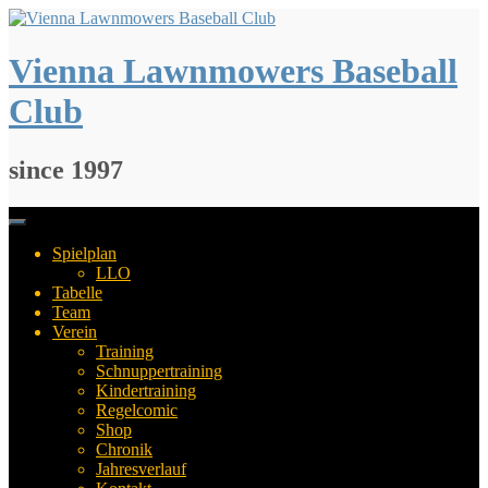
Springe
zum
Inhalt
Vienna Lawnmowers Baseball
Club
since 1997
Spielplan
LLO
Tabelle
Team
Verein
Training
Schnuppertraining
Kindertraining
Regelcomic
Shop
Chronik
Jahresverlauf