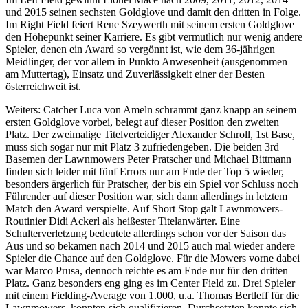
und 2015 seinen sechsten Goldglove und damit den dritten in Folge.
Im Right Field feiert Rene Szeywerth mit seinem ersten Goldglove
den Höhepunkt seiner Karriere. Es gibt vermutlich nur wenig andere
Spieler, denen ein Award so vergönnt ist, wie dem 36-jährigen
Meidlinger, der vor allem in Punkto Anwesenheit (ausgenommen
am Muttertag), Einsatz und Zuverlässigkeit einer der Besten
österreichweit ist.
Weiters: Catcher Luca von Ameln schrammt ganz knapp an seinem
ersten Goldglove vorbei, belegt auf dieser Position den zweiten
Platz. Der zweimalige Titelverteidiger Alexander Schroll, 1st Base,
muss sich sogar nur mit Platz 3 zufriedengeben. Die beiden 3rd
Basemen der Lawnmowers Peter Pratscher und Michael Bittmann
finden sich leider mit fünf Errors nur am Ende der Top 5 wieder,
besonders ärgerlich für Pratscher, der bis ein Spiel vor Schluss noch
Führender auf dieser Position war, sich dann allerdings in letztem
Match den Award verspielte. Auf Short Stop galt Lawnmowers-
Routinier Didi Ackerl als heißester Titelanwärter. Eine
Schulterverletzung bedeutete allerdings schon vor der Saison das
Aus und so bekamen nach 2014 und 2015 auch mal wieder andere
Spieler die Chance auf den Goldglove. Für die Mowers vorne dabei
war Marco Prusa, dennoch reichte es am Ende nur für den dritten
Platz. Ganz besonders eng ging es im Center Field zu. Drei Spieler
mit einem Fielding-Average von 1.000, u.a. Thomas Bertleff für die
Lawnmowers, konnten sich qualifizieren. Durchsetzten konnte sich