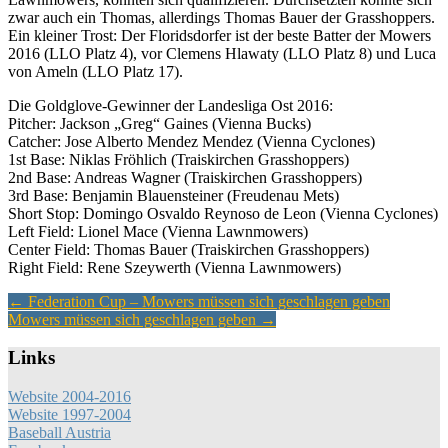
zwar auch ein Thomas, allerdings Thomas Bauer der Grasshoppers.
Ein kleiner Trost: Der Floridsdorfer ist der beste Batter der Mowers
2016 (LLO Platz 4), vor Clemens Hlawaty (LLO Platz 8) und Luca
von Ameln (LLO Platz 17).
Die Goldglove-Gewinner der Landesliga Ost 2016:
Pitcher: Jackson „Greg“ Gaines (Vienna Bucks)
Catcher: Jose Alberto Mendez Mendez (Vienna Cyclones)
1st Base: Niklas Fröhlich (Traiskirchen Grasshoppers)
2nd Base: Andreas Wagner (Traiskirchen Grasshoppers)
3rd Base: Benjamin Blauensteiner (Freudenau Mets)
Short Stop: Domingo Osvaldo Reynoso de Leon (Vienna Cyclones)
Left Field: Lionel Mace (Vienna Lawnmowers)
Center Field: Thomas Bauer (Traiskirchen Grasshoppers)
Right Field: Rene Szeywerth (Vienna Lawnmowers)
Artikel-
←
Federation Cup – Mowers müssen sich geschlagen geben
Mowers müssen sich geschlagen geben
→
Navigation
Links
Website 2004-2016
Website 1997-2004
Baseball Austria