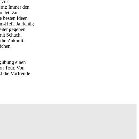
r zur
ernt: Immer den
eitet. Zu
e besten Ideen
-Heft. Ja richtig
eiter gegeben
mit Schach,
 die Zukunft:
lichen
lagübung einen
 on Tour. Von
d die Vorfreude