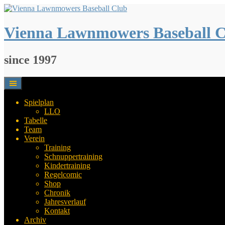
Springe
zum
Inhalt
Vienna Lawnmowers Baseball 
since 1997
Spielplan
LLO
Tabelle
Team
Verein
Training
Schnuppertraining
Kindertraining
Regelcomic
Shop
Chronik
Jahresverlauf
Kontakt
Archiv