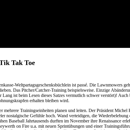
 Tik Tak Toe
senkasse-Weltpartagsgeschenksbüchlein ist passé. Die Lawnmowers ge
ieben. Das Pitcher/Catcher-Training beispielsweise. Einzige Abänderu
ang ist beim Lesen dieses Satzes vermutlich schwer verstört)! Auch b
lohnungskrapfen erhalten bleiben wird.
er mehrere Trainingseinheiten planen und leiten. Der Präsident Michel
er nostalgische Gefühle hoch. Wand verteidigen, die Wiederbelebung 
hen Baseball Jahrtausends durften im November ihre Renaissance erleb
ywerth on Fire u.a. mit neuen Sprintübungen und einer Trainingsführ