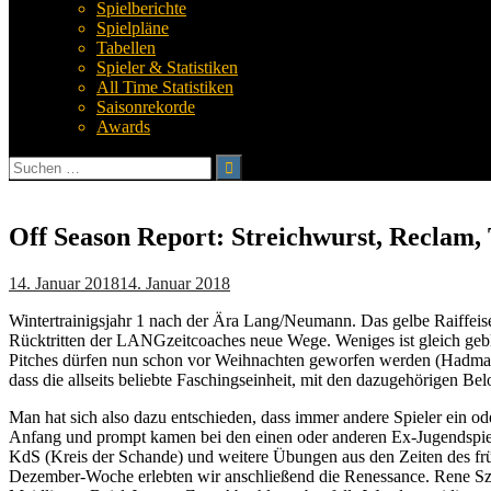
Spielberichte
Spielpläne
Tabellen
Spieler & Statistiken
All Time Statistiken
Saisonrekorde
Awards
Suchen
nach:
Off Season Report: Streichwurst, Reclam,
14. Januar 2018
14. Januar 2018
Wintertrainigsjahr 1 nach der Ära Lang/Neumann. Das gelbe Raiffei
Rücktritten der LANGzeitcoaches neue Wege. Weniges ist gleich gebl
Pitches dürfen nun schon vor Weihnachten geworfen werden (Hadmar L
dass die allseits beliebte Faschingseinheit, mit den dazugehörigen Be
Man hat sich also dazu entschieden, dass immer andere Spieler ein od
Anfang und prompt kamen bei den einen oder anderen Ex-Jugendspiel
KdS (Kreis der Schande) und weitere Übungen aus den Zeiten des frü
Dezember-Woche erlebten wir anschließend die Renessance. Rene Sze