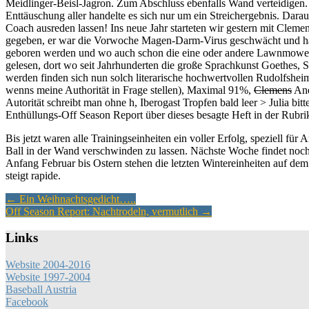
Meidlinger-Beisl-Jagron. Zum Abschluss ebenfalls Wand verteidigen. A
Enttäuschung aller handelte es sich nur um ein Streichergebnis. Darau
Coach ausreden lassen! Ins neue Jahr starteten wir gestern mit Clemen
gegeben, er war die Vorwoche Magen-Darm-Virus geschwächt und hatte 
geboren werden und wo auch schon die eine oder andere Lawnmowers-T
gelesen, dort wo seit Jahrhunderten die große Sprachkunst Goethes, S
werden finden sich nun solch literarische hochwertvollen Rudolfshei
wenns meine Authorität in Frage stellen), Maximal 91%,
Clemens
And
Autorität schreibt man ohne h, Iberogast Tropfen bald leer > Julia b
Enthüllungs-Off Season Report über dieses besagte Heft in der Rub
Bis jetzt waren alle Trainingseinheiten ein voller Erfolg, speziell für
Ball in der Wand verschwinden zu lassen. Nächste Woche findet noch
Anfang Februar bis Ostern stehen die letzten Wintereinheiten auf de
steigt rapide.
Artikel-
←
Ein Weihnachtsgedicht…..
Off Season Report: Nachtrodeln, vermutlich
→
Navigation
Links
Website 2004-2016
Website 1997-2004
Baseball Austria
Facebook