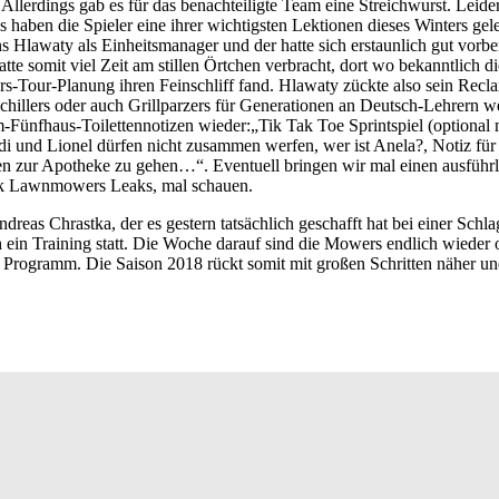
llerdings gab es für das benachteiligte Team eine Streichwurst. Leide
s haben die Spieler eine ihrer wichtigsten Lektionen dieses Winters gel
s Hlawaty als Einheitsmanager und der hatte sich erstaunlich gut vorber
somit viel Zeit am stillen Örtchen verbracht, dort wo bekanntlich di
our-Planung ihren Feinschliff fand. Hlawaty zückte also sein Reclam
chillers oder auch Grillparzers für Generationen an Deutsch-Lehrern w
m-Fünfhaus-Toilettennotizen wieder:„Tik Tak Toe Sprintspiel (optional 
i und Lionel dürfen nicht zusammen werfen, wer ist Anela?, Notiz für
itten zur Apotheke zu gehen…“. Eventuell bringen wir mal einen ausführ
rik Lawnmowers Leaks, mal schauen.
 Andreas Chrastka, der es gestern tatsächlich geschafft hat bei einer Sch
 ein Training statt. Die Woche darauf sind die Mowers endlich wieder
m Programm. Die Saison 2018 rückt somit mit großen Schritten näher un