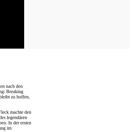
hen nach den
ng: Breaking
leibt zu hoffen,
 Fleck machte den
des legendären
en. In der ersten
ung im