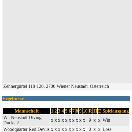
Zehnergürtel 118-120, 2700 Wiener Neustadt, Österreich
Ergebnisse
Mannschaft
1
2
3
4
5
6
7
8
9
10
R
H
E
Spielausgang
Wr. Neustadt Diving
x
x
x
x
x
x
x
x
x
x
9
x
x
Win
Ducks 2
Woodquarter Red Devils
x
x
x
x
x
x
x
x
x
x
0
x
x
Loss