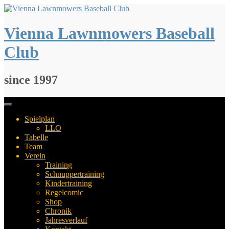
Springe
zum
Inhalt
Vienna Lawnmowers Baseball
Club
since 1997
Spielplan
LLO
Tabelle
Team
Verein
Training
Schnuppertraining
Kindertraining
Regelcomic
Shop
Chronik
Jahresverlauf