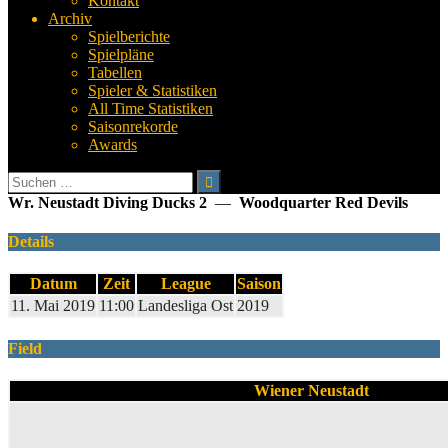
Kontakt
Archiv
Spielberichte
Spielpläne
Tabellen
Spieler & Statistiken
All Time Statistiken
Saisonrekorde
Awards
Suchen
nach:
Wr. Neustadt Diving Ducks 2
—
Woodquarter Red Devils
Details
Datum
Zeit
League
Saison
11. Mai 2019
11:00
Landesliga Ost
2019
Field
Wiener Neustadt