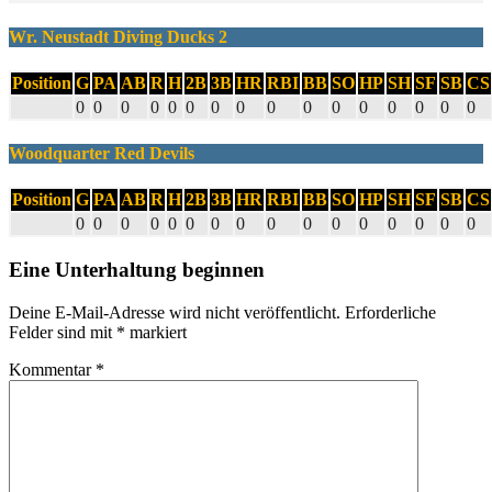
Wr. Neustadt Diving Ducks 2
Position
G
PA
AB
R
H
2B
3B
HR
RBI
BB
SO
HP
SH
SF
SB
CS
0
0
0
0
0
0
0
0
0
0
0
0
0
0
0
0
Woodquarter Red Devils
Position
G
PA
AB
R
H
2B
3B
HR
RBI
BB
SO
HP
SH
SF
SB
CS
0
0
0
0
0
0
0
0
0
0
0
0
0
0
0
0
Eine Unterhaltung beginnen
Deine E-Mail-Adresse wird nicht veröffentlicht.
Erforderliche
Felder sind mit
*
markiert
Kommentar
*