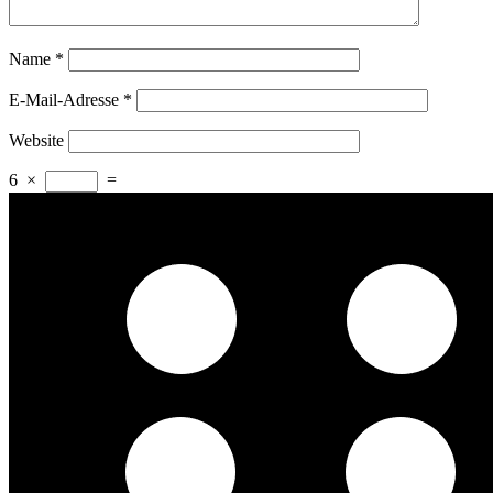
Name
*
E-Mail-Adresse
*
Website
6
×
=