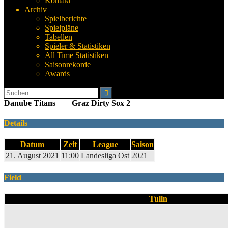
Kontakt
Archiv
Spielberichte
Spielpläne
Tabellen
Spieler & Statistiken
All Time Statistiken
Saisonrekorde
Awards
Suchen
nach:
Danube Titans
—
Graz Dirty Sox 2
Details
Datum
Zeit
League
Saison
21. August 2021
11:00
Landesliga Ost
2021
Field
Tulln