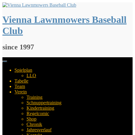
Springe
zum
Inhalt
Vienna Lawnmowers Baseball
Club
since 1997
Spielplan
LLO
Tabelle
Team
Verein
Training
Schnuppertraining
Kindertraining
Regelcomic
Shop
Chronik
Jahresverlauf