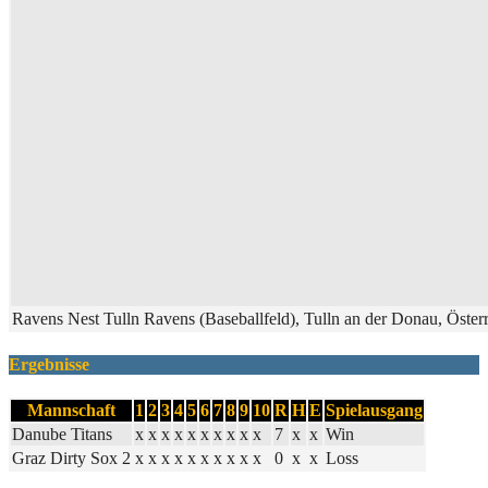
Ravens Nest Tulln Ravens (Baseballfeld), Tulln an der Donau, Öster
Ergebnisse
Mannschaft
1
2
3
4
5
6
7
8
9
10
R
H
E
Spielausgang
Danube Titans
x
x
x
x
x
x
x
x
x
x
7
x
x
Win
Graz Dirty Sox 2
x
x
x
x
x
x
x
x
x
x
0
x
x
Loss