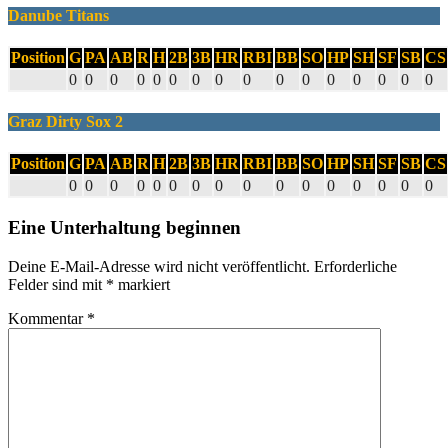
Danube Titans
Position
G
PA
AB
R
H
2B
3B
HR
RBI
BB
SO
HP
SH
SF
SB
CS
0
0
0
0
0
0
0
0
0
0
0
0
0
0
0
0
Graz Dirty Sox 2
Position
G
PA
AB
R
H
2B
3B
HR
RBI
BB
SO
HP
SH
SF
SB
CS
0
0
0
0
0
0
0
0
0
0
0
0
0
0
0
0
Eine Unterhaltung beginnen
Deine E-Mail-Adresse wird nicht veröffentlicht.
Erforderliche
Felder sind mit
*
markiert
Kommentar
*