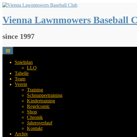
Springe
zum
Inhalt
Vienna Lawnmowers Baseball 
since 1997
Spielplan
LLO
Tabelle
Team
Verein
Training
Schnuppertraining
Kindertraining
Regelcomic
Shop
Chronik
Jahresverlauf
Kontakt
Archiv