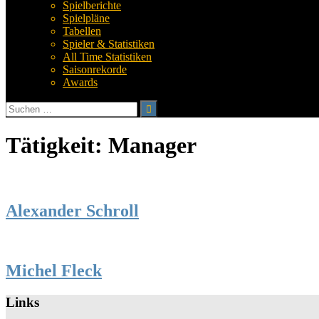
Spielberichte
Spielpläne
Tabellen
Spieler & Statistiken
All Time Statistiken
Saisonrekorde
Awards
Suchen
nach:
Tätigkeit:
Manager
Alexander Schroll
Michel Fleck
Links