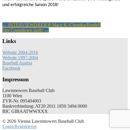
und erfolgreiche Saison 2018!
Artikel-
←
INTERVIEWDREIER Mace K./Chrastka/Bertleff
Der Countdown läuft!
→
Navigation
Links
Website 2004-2016
Website 1997-2004
Baseball Austria
Facebook
Impressum
Lawnmowers Baseball Club
1100 Wien
ZVR-Nr. 095404003
Bankverbindung: AT20 2011 1850 3494 0000
BIC GIBAATWWXXX
© 2026 Vienna Lawnmowers Baseball Club
Login/Registrieren