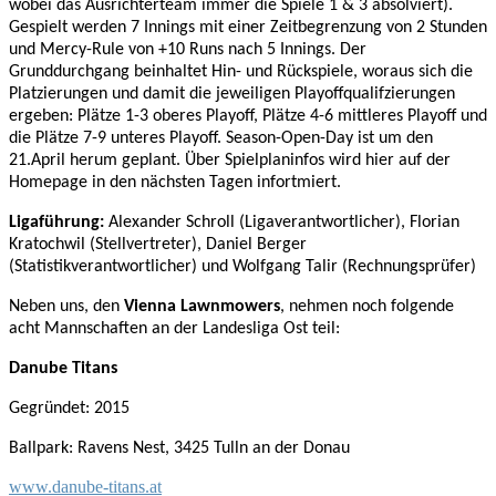
wobei das Ausrichterteam immer die Spiele 1 & 3 absolviert).
Gespielt werden 7 Innings mit einer Zeitbegrenzung von 2 Stunden
und Mercy-Rule von +10 Runs nach 5 Innings. Der
Grunddurchgang beinhaltet Hin- und Rückspiele, woraus sich die
Platzierungen und damit die jeweiligen Playoffqualifzierungen
ergeben: Plätze 1-3 oberes Playoff, Plätze 4-6 mittleres Playoff und
die Plätze 7-9 unteres Playoff. Season-Open-Day ist um den
21.April herum geplant. Über Spielplaninfos wird hier auf der
Homepage in den nächsten Tagen infortmiert.
Ligaführung:
Alexander Schroll (Ligaverantwortlicher),
Florian
Kratochwil (Stellvertreter),
Daniel Berger
(Statistikverantwortlicher) und
Wolfgang Talir (Rechnungsprüfer)
Neben uns, den
Vienna Lawnmowers
, nehmen noch folgende
acht Mannschaften an der Landesliga Ost teil:
Danube Titans
Gegründet: 2015
Ballpark: Ravens Nest, 3425 Tulln an der Donau
www.danube-titans.at