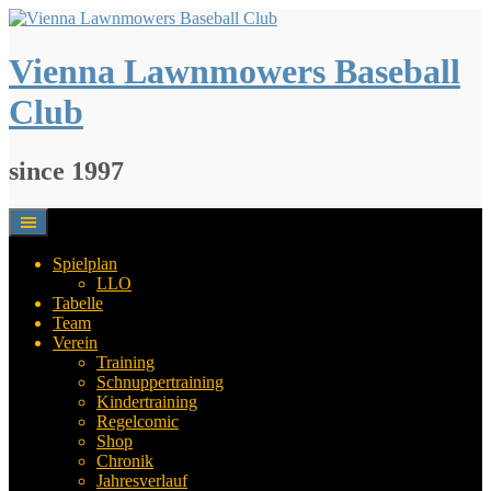
Springe
zum
Inhalt
Vienna Lawnmowers Baseball
Club
since 1997
Spielplan
LLO
Tabelle
Team
Verein
Training
Schnuppertraining
Kindertraining
Regelcomic
Shop
Chronik
Jahresverlauf