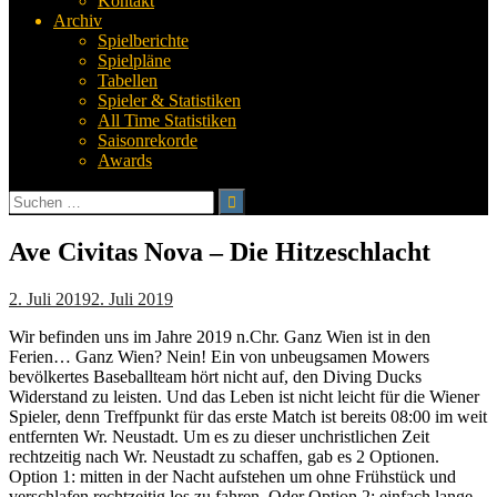
Kontakt
Archiv
Spielberichte
Spielpläne
Tabellen
Spieler & Statistiken
All Time Statistiken
Saisonrekorde
Awards
Suchen
nach:
Ave Civitas Nova – Die Hitzeschlacht
2. Juli 2019
2. Juli 2019
Wir befinden uns im Jahre 2019 n.Chr. Ganz Wien ist in den
Ferien… Ganz Wien? Nein! Ein von unbeugsamen Mowers
bevölkertes Baseballteam hört nicht auf, den Diving Ducks
Widerstand zu leisten. Und das Leben ist nicht leicht für die Wiener
Spieler, denn Treffpunkt für das erste Match ist bereits 08:00 im weit
entfernten Wr. Neustadt. Um es zu dieser unchristlichen Zeit
rechtzeitig nach Wr. Neustadt zu schaffen, gab es 2 Optionen.
Option 1: mitten in der Nacht aufstehen um ohne Frühstück und
verschlafen rechtzeitig los zu fahren. Oder Option 2: einfach lange