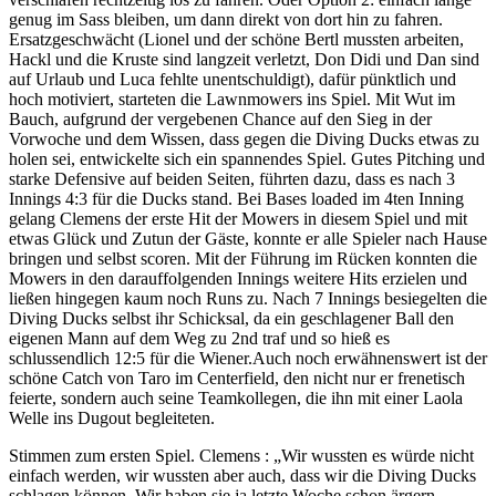
genug im Sass bleiben, um dann direkt von dort hin zu fahren.
Ersatzgeschwächt (Lionel und der schöne Bertl mussten arbeiten,
Hackl und die Kruste sind langzeit verletzt, Don Didi und Dan sind
auf Urlaub und Luca fehlte unentschuldigt), dafür pünktlich und
hoch motiviert, starteten die Lawnmowers ins Spiel. Mit Wut im
Bauch, aufgrund der vergebenen Chance auf den Sieg in der
Vorwoche und dem Wissen, dass gegen die Diving Ducks etwas zu
holen sei, entwickelte sich ein spannendes Spiel. Gutes Pitching und
starke Defensive auf beiden Seiten, führten dazu, dass es nach 3
Innings 4:3 für die Ducks stand. Bei Bases loaded im 4ten Inning
gelang Clemens der erste Hit der Mowers in diesem Spiel und mit
etwas Glück und Zutun der Gäste, konnte er alle Spieler nach Hause
bringen und selbst scoren. Mit der Führung im Rücken konnten die
Mowers in den darauffolgenden Innings weitere Hits erzielen und
ließen hingegen kaum noch Runs zu. Nach 7 Innings besiegelten die
Diving Ducks selbst ihr Schicksal, da ein geschlagener Ball den
eigenen Mann auf dem Weg zu 2nd traf und so hieß es
schlussendlich 12:5 für die Wiener.Auch noch erwähnenswert ist der
schöne Catch von Taro im Centerfield, den nicht nur er frenetisch
feierte, sondern auch seine Teamkollegen, die ihn mit einer Laola
Welle ins Dugout begleiteten.
Stimmen zum ersten Spiel. Clemens : „Wir wussten es würde nicht
einfach werden, wir wussten aber auch, dass wir die Diving Ducks
schlagen können. Wir haben sie ja letzte Woche schon ärgern