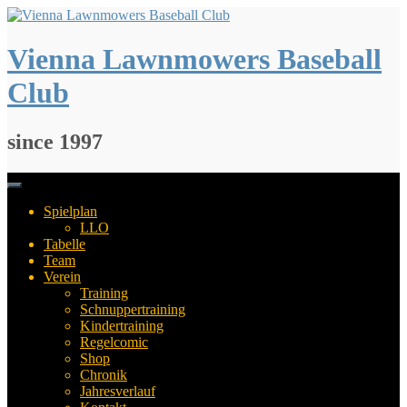
Springe
zum
Inhalt
Vienna Lawnmowers Baseball
Club
since 1997
Spielplan
LLO
Tabelle
Team
Verein
Training
Schnuppertraining
Kindertraining
Regelcomic
Shop
Chronik
Jahresverlauf