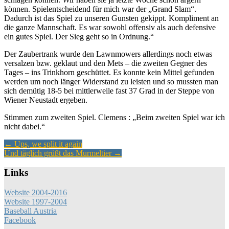
können. Spielentscheidend für mich war der „Grand Slam“.
Dadurch ist das Spiel zu unseren Gunsten gekippt. Kompliment an
die ganze Mannschaft. Es war sowohl offensiv als auch defensive
ein gutes Spiel. Der Sieg geht so in Ordnung.“
Der Zaubertrank wurde den Lawnmowers allerdings noch etwas
versalzen bzw. geklaut und den Mets – die zweiten Gegner des
Tages – ins Trinkhorn geschüttet. Es konnte kein Mittel gefunden
werden um noch länger Widerstand zu leisten und so mussten man
sich demütig 18-5 bei mittlerweile fast 37 Grad in der Steppe von
Wiener Neustadt ergeben.
Stimmen zum zweiten Spiel. Clemens : „Beim zweiten Spiel war ich
nicht dabei.“
Artikel-
←
Ups, we split it again
Und täglich grüßt das Murmeltier
→
Navigation
Links
Website 2004-2016
Website 1997-2004
Baseball Austria
Facebook