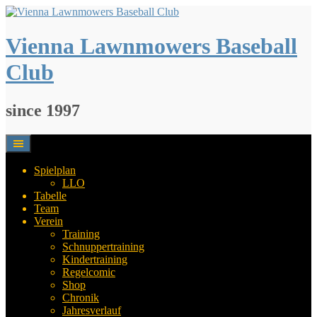
Springe
zum
Inhalt
Vienna Lawnmowers Baseball
Club
since 1997
Spielplan
LLO
Tabelle
Team
Verein
Training
Schnuppertraining
Kindertraining
Regelcomic
Shop
Chronik
Jahresverlauf