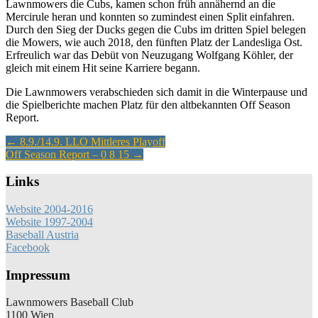
Lawnmowers die Cubs, kamen schon früh annähernd an die
Mercirule heran und konnten so zumindest einen Split einfahren.
Durch den Sieg der Ducks gegen die Cubs im dritten Spiel belegen
die Mowers, wie auch 2018, den fünften Platz der Landesliga Ost.
Erfreulich war das Debüt von Neuzugang Wolfgang Köhler, der
gleich mit einem Hit seine Karriere begann.
Die Lawnmowers verabschieden sich damit in die Winterpause und
die Spielberichte machen Platz für den altbekannten Off Season
Report.
Artikel-
←
8.9./14.9. LLO Mittleres Playoff
Off Season Report – 0 8 15
→
Navigation
Links
Website 2004-2016
Website 1997-2004
Baseball Austria
Facebook
Impressum
Lawnmowers Baseball Club
1100 Wien