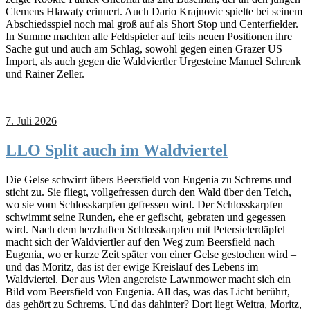
Clemens Hlawaty erinnert. Auch Dario Krajnovic spielte bei seinem
Abschiedsspiel noch mal groß auf als Short Stop und Centerfielder.
In Summe machten alle Feldspieler auf teils neuen Positionen ihre
Sache gut und auch am Schlag, sowohl gegen einen Grazer US
Import, als auch gegen die Waldviertler Urgesteine Manuel Schrenk
und Rainer Zeller.
7. Juli 2026
LLO Split auch im Waldviertel
Die Gelse schwirrt übers Beersfield von Eugenia zu Schrems und
sticht zu. Sie fliegt, vollgefressen durch den Wald über den Teich,
wo sie vom Schlosskarpfen gefressen wird. Der Schlosskarpfen
schwimmt seine Runden, ehe er gefischt, gebraten und gegessen
wird. Nach dem herzhaften Schlosskarpfen mit Petersielerdäpfel
macht sich der Waldviertler auf den Weg zum Beersfield nach
Eugenia, wo er kurze Zeit später von einer Gelse gestochen wird –
und das Moritz, das ist der ewige Kreislauf des Lebens im
Waldviertel. Der aus Wien angereiste Lawnmower macht sich ein
Bild vom Beersfield von Eugenia. All das, was das Licht berührt,
das gehört zu Schrems. Und das dahinter? Dort liegt Weitra, Moritz,