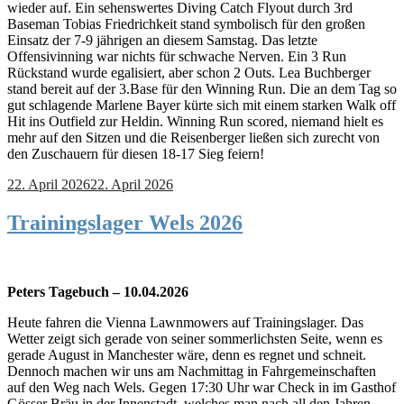
wieder auf. Ein sehenswertes Diving Catch Flyout durch 3rd
Baseman Tobias Friedrichkeit stand symbolisch für den großen
Einsatz der 7-9 jährigen an diesem Samstag. Das letzte
Offensivinning war nichts für schwache Nerven. Ein 3 Run
Rückstand wurde egalisiert, aber schon 2 Outs. Lea Buchberger
stand bereit auf der 3.Base für den Winning Run. Die an dem Tag so
gut schlagende Marlene Bayer kürte sich mit einem starken Walk off
Hit ins Outfield zur Heldin. Winning Run scored, niemand hielt es
mehr auf den Sitzen und die Reisenberger ließen sich zurecht von
den Zuschauern für diesen 18-17 Sieg feiern!
22. April 2026
22. April 2026
Trainingslager Wels 2026
Peters Tagebuch – 10.04.2026
Heute fahren die Vienna Lawnmowers auf Trainingslager. Das
Wetter zeigt sich gerade von seiner sommerlichsten Seite, wenn es
gerade August in Manchester wäre, denn es regnet und schneit.
Dennoch machen wir uns am Nachmittag in Fahrgemeinschaften
auf den Weg nach Wels. Gegen 17:30 Uhr war Check in im Gasthof
Gösser Bräu in der Innenstadt, welches man nach all den Jahren