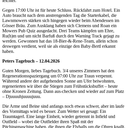
leichter.
Gegen 17:00 Uhr ist für heute Schluss. Rückfahrt zum Hotel. Ein
Auto braucht nach dem anstrengenden Tag die Starterkabel, die
Lawnmowers stärken sich hingegen wieder beim Abendessen im
Gösser Bräu. Zum Ausklang haben sich Clemens und Roan ein
Mowers Pub Quiz ausgedacht. Drei Teams kämpfen um Ehre,
Ru(h)m und um nicht Barfuß durch den Warning Track gejagt zu
werden. Gewonnen hat das 18-Bier-&-Rene-Team, allein schon
deswegen verdient, weil sie als einzige den Baby-Bertl erkannt
haben.
Peters Tagebuch – 12.04.2026
Guten Morgen, liebes Tagebuch. 3/4 unseres Zimmers hat den
Regenerationsspaziergang um 07:00 Uhr zur Traun verpennt.
Während andere der aufgehenden Sonne am Ufer beiwohnten,
regenerierten wir über die Stiegen zum Frühstücksbuffet – heute
ohne Kronen Zeitung. Dann aus-checken und wieder auf zum Platz
– Djuuuuhjuuuujuuu.
Die Arme und Beine sind anfangs noch etwas schwer, aber im laufe
des Vormittags wird es besser. Zum Wetter sei gesagt: Ein
Traumtagerl. Eine lange Einheit, wieder getrennt in Infield und
Outfield – wobei die Outfielder ihren Spaß mit der
Pitchingmaschine haben, die ihnen die Flyballs um die Ohren knallt.