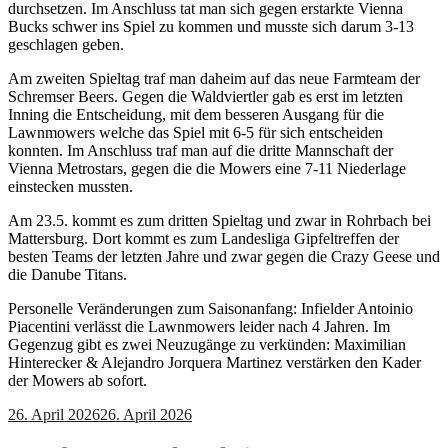
durchsetzen. Im Anschluss tat man sich gegen erstarkte Vienna
Bucks schwer ins Spiel zu kommen und musste sich darum 3-13
geschlagen geben.
Am zweiten Spieltag traf man daheim auf das neue Farmteam der
Schremser Beers. Gegen die Waldviertler gab es erst im letzten
Inning die Entscheidung, mit dem besseren Ausgang für die
Lawnmowers welche das Spiel mit 6-5 für sich entscheiden
konnten. Im Anschluss traf man auf die dritte Mannschaft der
Vienna Metrostars, gegen die die Mowers eine 7-11 Niederlage
einstecken mussten.
Am 23.5. kommt es zum dritten Spieltag und zwar in Rohrbach bei
Mattersburg. Dort kommt es zum Landesliga Gipfeltreffen der
besten Teams der letzten Jahre und zwar gegen die Crazy Geese und
die Danube Titans.
Personelle Veränderungen zum Saisonanfang: Infielder Antoinio
Piacentini verlässt die Lawnmowers leider nach 4 Jahren. Im
Gegenzug gibt es zwei Neuzugänge zu verkünden: Maximilian
Hinterecker & Alejandro Jorquera Martinez verstärken den Kader
der Mowers ab sofort.
26. April 2026
26. April 2026