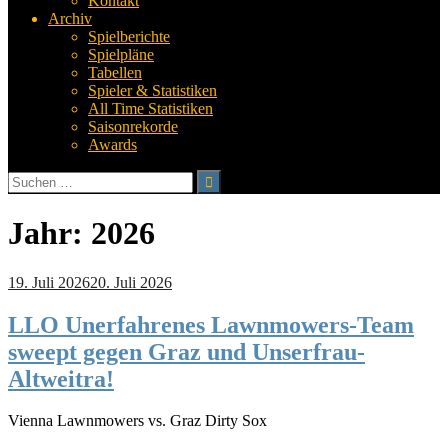
Kontakt
Archiv
Spielberichte
Spielpläne
Tabellen
Spieler & Statistiken
All Time Statistiken
Saisonrekorde
Awards
Suchen
nach:
Jahr:
2026
19. Juli 2026
20. Juli 2026
LLO Unerfahrenes Lawnmowers-Team
sweept gegen Graz und Unserfrau-
Altweitra!
Vienna Lawnmowers vs. Graz Dirty Sox