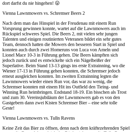
dort darfst du nie hingehen! 😛
Vienna Lawnmowers vs. Schremser Beers 2
Nach dem man das Hinspiel in der Freudenau mit einem Run
Vorsprung gewinnen konnte, wartet auf die Lawnmowers auch im
Rückspiel schweres Spiel. Die Beers 2, mit vielen sehr jungen
Talenten und einigen routinierten Veteranen bildet ein sehr gutes
Team, dennoch hatten die Mowers den besseren Start in Spiel und
konnten auch durch zwei Homeruns von Luca von Ameln und
Lionel Mace 10-3 in Führung gehen. Die Beers kämpften sich
jedoch zurück und es entwickelte sich ein Nägelbeißer der
Superlative. Beim Stand 13-13 gings ins erste Extrainning, wo die
Wiener 17-13 in Führung gehen konnten, die Schremser jedoch
erneut ausgleichen konnten. Im zweiten Extrainning legten die
Lawnmowers wieder einen Run vor, das war zu wenig, die
Schremser konnten mit einem Hit ins Outfield den Tieing- und
Winning Run heimbringen. Endstand 18-19. Ein bisschen als Trost
und zum 30. Vereinsjubiläum der Lawnmowers gab es von den
Gastgebern dann zwei Kisten Schremser Bier – eine sehr tolle
Geste!
Vienna Lawnmowers vs. Tulln Ravens
Keine Zeit das Bier zu öffnen, denn nach dem kräftezehrenden Spiel