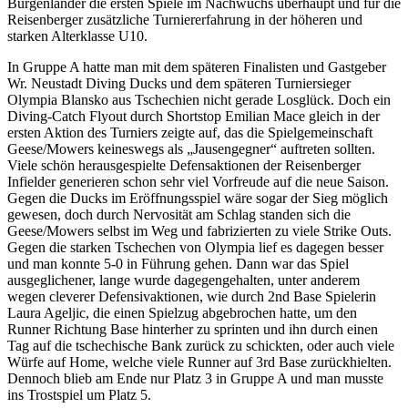
Burgenländer die ersten Spiele im Nachwuchs überhaupt und für die
Reisenberger zusätzliche Turniererfahrung in der höheren und
starken Alterklasse U10.
In Gruppe A hatte man mit dem späteren Finalisten und Gastgeber
Wr. Neustadt Diving Ducks und dem späteren Turniersieger
Olympia Blansko aus Tschechien nicht gerade Losglück. Doch ein
Diving-Catch Flyout durch Shortstop Emilian Mace gleich in der
ersten Aktion des Turniers zeigte auf, das die Spielgemeinschaft
Geese/Mowers keineswegs als „Jausengegner“ auftreten sollten.
Viele schön herausgespielte Defensaktionen der Reisenberger
Infielder generieren schon sehr viel Vorfreude auf die neue Saison.
Gegen die Ducks im Eröffnungsspiel wäre sogar der Sieg möglich
gewesen, doch durch Nervosität am Schlag standen sich die
Geese/Mowers selbst im Weg und fabrizierten zu viele Strike Outs.
Gegen die starken Tschechen von Olympia lief es dagegen besser
und man konnte 5-0 in Führung gehen. Dann war das Spiel
ausgeglichener, lange wurde dagegengehalten, unter anderem
wegen cleverer Defensivaktionen, wie durch 2nd Base Spielerin
Laura Ageljic, die einen Spielzug abgebrochen hatte, um den
Runner Richtung Base hinterher zu sprinten und ihn durch einen
Tag auf die tschechische Bank zurück zu schickten, oder auch viele
Würfe auf Home, welche viele Runner auf 3rd Base zurückhielten.
Dennoch blieb am Ende nur Platz 3 in Gruppe A und man musste
ins Trostspiel um Platz 5.