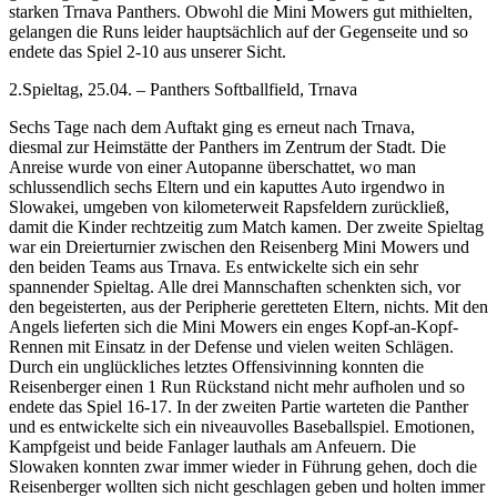
starken Trnava Panthers. Obwohl die Mini Mowers gut mithielten,
gelangen die Runs leider hauptsächlich auf der Gegenseite und so
endete das Spiel 2-10 aus unserer Sicht.
2.Spieltag, 25.04. – Panthers Softballfield, Trnava
Sechs Tage nach dem Auftakt ging es erneut nach Trnava,
diesmal zur Heimstätte der Panthers im Zentrum der Stadt. Die
Anreise wurde von einer Autopanne überschattet, wo man
schlussendlich sechs Eltern und ein kaputtes Auto irgendwo in
Slowakei, umgeben von kilometerweit Rapsfeldern zurückließ,
damit die Kinder rechtzeitig zum Match kamen. Der zweite Spieltag
war ein Dreierturnier zwischen den Reisenberg Mini Mowers und
den beiden Teams aus Trnava. Es entwickelte sich ein sehr
spannender Spieltag. Alle drei Mannschaften schenkten sich, vor
den begeisterten, aus der Peripherie geretteten Eltern, nichts. Mit den
Angels lieferten sich die Mini Mowers ein enges Kopf-an-Kopf-
Rennen mit Einsatz in der Defense und vielen weiten Schlägen.
Durch ein unglückliches letztes Offensivinning konnten die
Reisenberger einen 1 Run Rückstand nicht mehr aufholen und so
endete das Spiel 16-17. In der zweiten Partie warteten die Panther
und es entwickelte sich ein niveauvolles Baseballspiel. Emotionen,
Kampfgeist und beide Fanlager lauthals am Anfeuern. Die
Slowaken konnten zwar immer wieder in Führung gehen, doch die
Reisenberger wollten sich nicht geschlagen geben und holten immer