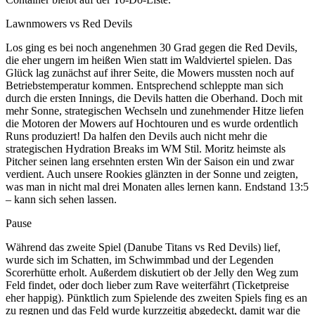
Lawnmowers vs Red Devils
Los ging es bei noch angenehmen 30 Grad gegen die Red Devils,
die eher ungern im heißen Wien statt im Waldviertel spielen. Das
Glück lag zunächst auf ihrer Seite, die Mowers mussten noch auf
Betriebstemperatur kommen. Entsprechend schleppte man sich
durch die ersten Innings, die Devils hatten die Oberhand. Doch mit
mehr Sonne, strategischen Wechseln und zunehmender Hitze liefen
die Motoren der Mowers auf Hochtouren und es wurde ordentlich
Runs produziert! Da halfen den Devils auch nicht mehr die
strategischen Hydration Breaks im WM Stil. Moritz heimste als
Pitcher seinen lang ersehnten ersten Win der Saison ein und zwar
verdient. Auch unsere Rookies glänzten in der Sonne und zeigten,
was man in nicht mal drei Monaten alles lernen kann. Endstand 13:5
– kann sich sehen lassen.
Pause
Während das zweite Spiel (Danube Titans vs Red Devils) lief,
wurde sich im Schatten, im Schwimmbad und der Legenden
Scorerhütte erholt. Außerdem diskutiert ob der Jelly den Weg zum
Feld findet, oder doch lieber zum Rave weiterfährt (Ticketpreise
eher happig). Pünktlich zum Spielende des zweiten Spiels fing es an
zu regnen und das Feld wurde kurzzeitig abgedeckt, damit war die