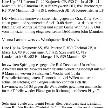
Line Up: #51 Paterno C, #4 Krajnovic CF, #30 Ghebrial 2B, #1
Mace SS, #67 Chrastka 1B, #15 Szeywerth DH, #82 Buchberger
RF (#39 Mannion RF), #19 Laudenbach 3B, #8 Koppensteiner LF
Die Vienna Lawnmowers setzen sich gegen die Graz Dirty Sox in
einen guten und spannenden Spiel 10-08 durch, u.a. dank starken
Pitching von Moritz Bammer und einem Game Winning Fly Out
vom im letzten Inning eingewechselten Debütanten John Mannion.
Vienna Lawnmowers vs. Woodquarter Red Devils
Line Up: #4 Krajnovic SS, #51 Paterno P, #30 Ghebrial 2B, #1
Mace 1B, #8 Koppensteiner CF, #15 Szeywerth C, #19
Laudenbach 3B, #82 Buchberger LF, #39 Mannion RF
Im zweiten Spiel ging es gegen die Red Devils aus Unserfrau-
Altweitra und die Mowers traten urlaubs/verletzungsbedingt mit nur
9 Mann an, wovon 5 zwischen 1 Woche und 1 Jahr
Basenallerfahrung hatten. Dennoch mit viel Willen und sehr
schnellen Pitching von Gregor Paterno konnten sich die
Lawnmowers 13-03 gegen die Waldviertler gewinnen und machen
im der Tabelle wieder Plätze gut in Richtung der oberen Playoffs.
Sehr gute Spiele und wenig Fehler aller, besonders gute Leistung
zeigte Rookie Patrick Ghebrial als 2nd Baseman, der an den jungen