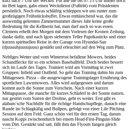
kurz nach 7 Uhr der Wecker. Für alle die bis 07:15 Uhr immer noch
im Bett lagen, gabs einen Weckdienst (Fußtritt) vom Präsidenten
persönlich. Noch etwas schläfrig schleppen wir uns runter zum
großzügigen Frühstücksbuffet. Etwas enttäuschend war, das die
auswendig gelernten Zimmernummer dieses Jahr keine große
Bedeutung für die Kellnerin hat, man darf auch so was essen.
Clemens erhellt den Morgen mit dem Vorlesen der Kronen Zeitung,
danke dafür, und nach Igors siebenten Teller Paprikasticks und einer
kurzen spirituellen Reise in der Garage von Hyundai-San
(djuuuuhjuuuujuuu) gestärkt und erleuchtet auf den Weg zum Platz.
Nebliges Wetter und vom Winterrost befallene Mowers, beides
Schandflecke für so ein schönes Baseballfeld. Doch beides bessert
sich im Laufe des Tages. Trainiert wird am Vormittag in zwei
Gruppen: Infield und Outfield. So geht das Training dahin bis zum
Mittagessen. Pizza – die ausgewogene Trainingslager Ernährung des
sportlichen Lawnmowers. Alles wird aufgegessen und darum
kommt auch die Sonne zum Vorschein. Nach einer kurzen
Mittagspause, die manche für kurzes Schlaferl in der Sonne nutzen,
nur gestört vom Surren der Drohne, geht es weiter. Erst gibt es
alabam´sche Nachhilfe für die richtige Handschupflege, danach eine
Runde im Schlagkäfig und Bullpen, gefolgt von einer Life Pitching
Session auf dem Feld. Ganz schön viel für den ersten Tag, darum
nascht Koppi zwischendurch bei einem Head-First-Pinguin-Slide
vom Dirt. Gestärkt und satt, fällt ihm das Flyouts fangen gleich