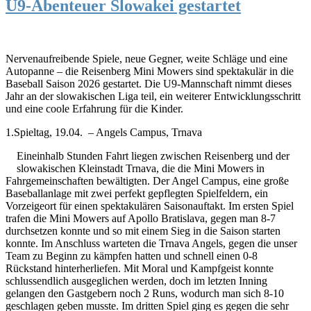
U9-Abenteuer Slowakei gestartet
Nervenaufreibende Spiele, neue Gegner, weite Schläge und eine
Autopanne – die Reisenberg Mini Mowers sind spektakulär in die
Baseball Saison 2026 gestartet. Die U9-Mannschaft nimmt dieses
Jahr an der slowakischen Liga teil, ein weiterer Entwicklungsschritt
und eine coole Erfahrung für die Kinder.
1.Spieltag, 19.04. – Angels Campus, Trnava
Eineinhalb Stunden Fahrt liegen zwischen Reisenberg und der
slowakischen Kleinstadt Trnava, die die Mini Mowers in
Fahrgemeinschaften bewältigten. Der Angel Campus, eine große
Baseballanlage mit zwei perfekt gepflegten Spielfeldern, ein
Vorzeigeort für einen spektakulären Saisonauftakt. Im ersten Spiel
trafen die Mini Mowers auf Apollo Bratislava, gegen man 8-7
durchsetzen konnte und so mit einem Sieg in die Saison starten
konnte. Im Anschluss warteten die Trnava Angels, gegen die unser
Team zu Beginn zu kämpfen hatten und schnell einen 0-8
Rückstand hinterherliefen. Mit Moral und Kampfgeist konnte
schlussendlich ausgeglichen werden, doch im letzten Inning
gelangen den Gastgebern noch 2 Runs, wodurch man sich 8-10
geschlagen geben musste. Im dritten Spiel ging es gegen die sehr