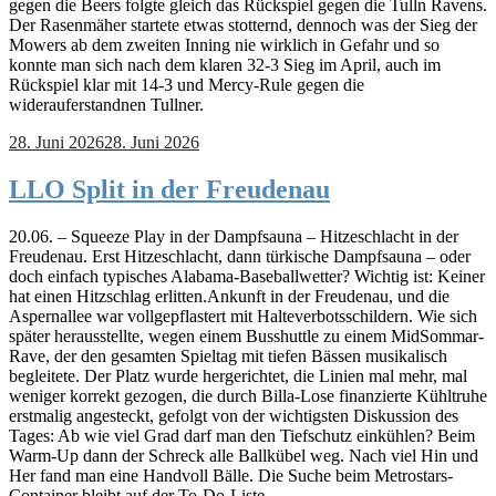
gegen die Beers folgte gleich das Rückspiel gegen die Tulln Ravens.
Der Rasenmäher startete etwas stotternd, dennoch was der Sieg der
Mowers ab dem zweiten Inning nie wirklich in Gefahr und so
konnte man sich nach dem klaren 32-3 Sieg im April, auch im
Rückspiel klar mit 14-3 und Mercy-Rule gegen die
widerauferstandnen Tullner.
28. Juni 2026
28. Juni 2026
LLO Split in der Freudenau
20.06. – Squeeze Play in der Dampfsauna – Hitzeschlacht in der
Freudenau. Erst Hitzeschlacht, dann türkische Dampfsauna – oder
doch einfach typisches Alabama-Baseballwetter? Wichtig ist: Keiner
hat einen Hitzschlag erlitten.Ankunft in der Freudenau, und die
Aspernallee war vollgepflastert mit Halteverbotsschildern. Wie sich
später herausstellte, wegen einem Busshuttle zu einem MidSommar-
Rave, der den gesamten Spieltag mit tiefen Bässen musikalisch
begleitete. Der Platz wurde hergerichtet, die Linien mal mehr, mal
weniger korrekt gezogen, die durch Billa-Lose finanzierte Kühltruhe
erstmalig angesteckt, gefolgt von der wichtigsten Diskussion des
Tages: Ab wie viel Grad darf man den Tiefschutz einkühlen? Beim
Warm-Up dann der Schreck alle Ballkübel weg. Nach viel Hin und
Her fand man eine Handvoll Bälle. Die Suche beim Metrostars-
Container bleibt auf der To-Do-Liste.