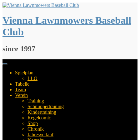
Springe
zum
Inhalt
Vienna Lawnmowers Baseball
Club
since 1997
Spielplan
LLO
Tabelle
Team
Verein
Training
Schnuppertraining
Kindertraining
Regelcomic
Shop
Chronik
Jahresverlauf