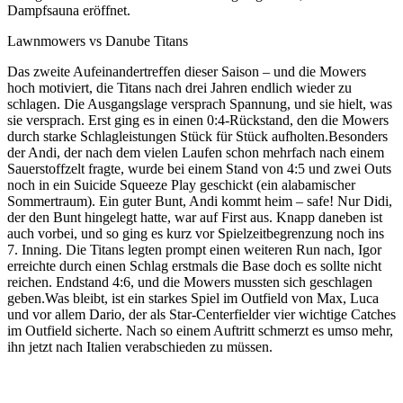
Dampfsauna eröffnet.
Lawnmowers vs Danube Titans
Das zweite Aufeinandertreffen dieser Saison – und die Mowers
hoch motiviert, die Titans nach drei Jahren endlich wieder zu
schlagen. Die Ausgangslage versprach Spannung, und sie hielt, was
sie versprach. Erst ging es in einen 0:4-Rückstand, den die Mowers
durch starke Schlagleistungen Stück für Stück aufholten.Besonders
der Andi, der nach dem vielen Laufen schon mehrfach nach einem
Sauerstoffzelt fragte, wurde bei einem Stand von 4:5 und zwei Outs
noch in ein Suicide Squeeze Play geschickt (ein alabamischer
Sommertraum). Ein guter Bunt, Andi kommt heim – safe! Nur Didi,
der den Bunt hingelegt hatte, war auf First aus. Knapp daneben ist
auch vorbei, und so ging es kurz vor Spielzeitbegrenzung noch ins
7. Inning. Die Titans legten prompt einen weiteren Run nach, Igor
erreichte durch einen Schlag erstmals die Base doch es sollte nicht
reichen. Endstand 4:6, und die Mowers mussten sich geschlagen
geben.Was bleibt, ist ein starkes Spiel im Outfield von Max, Luca
und vor allem Dario, der als Star-Centerfielder vier wichtige Catches
im Outfield sicherte. Nach so einem Auftritt schmerzt es umso mehr,
ihn jetzt nach Italien verabschieden zu müssen.