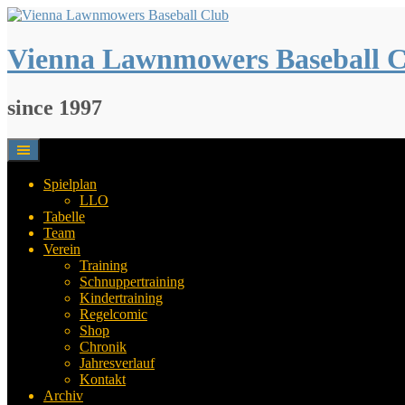
Springe
zum
Inhalt
Vienna Lawnmowers Baseball 
since 1997
Spielplan
LLO
Tabelle
Team
Verein
Training
Schnuppertraining
Kindertraining
Regelcomic
Shop
Chronik
Jahresverlauf
Kontakt
Archiv