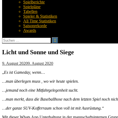
Spielberichte
Spielpläne
Tabellen
Spieler & Statistiken
All Time Statistiken
Saisonrekorde
Awards
Suchen
nach:
Licht und Sonne und Siege
9. August 2020
9. August 2020
„
Es ist Gameday, wenn…
…man überlegen muss , wo wir heute spielen.
…jemand noch eine Mitfahrgelegenheit sucht.
…man merkt, dass die Baseballhose nach dem letzten Spiel noch nic
…der ganze SUV-Kofferraum schon voll ist mit Ausrüstung.“
Mit dieser Whats App Unterhaltung in der mannschaftsinternen Grup