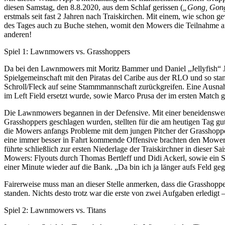
diesen Samstag, den 8.8.2020, aus dem Schlaf gerissen (
„Gong, Gon
erstmals seit fast 2 Jahren nach Traiskirchen. Mit einem, wie schon 
des Tages auch zu Buche stehen, womit den Mowers die Teilnahme am
anderen!
Spiel 1: Lawnmowers vs. Grasshoppers
Da bei den Lawnmowers mit Moritz Bammer und Daniel „Jellyfish“ Jele
Spielgemeinschaft mit den Piratas del Caribe aus der RLO und so st
Schroll/Fleck auf seine Stammmannschaft zurückgreifen. Eine Ausnahm
im Left Field ersetzt wurde, sowie Marco Prusa der im ersten Match g
Die Lawnmowers begannen in der Defensive. Mit einer beneidenswerte
Grasshoppers geschlagen wurden, stellten für die am heutigen Tag gu
die Mowers anfangs Probleme mit dem jungen Pitcher der Grasshopper
eine immer besser in Fahrt kommende Offensive brachten den Mowers 
führte schließlich zur ersten Niederlage der Traiskirchner in dieser S
Mowers: Flyouts durch Thomas Bertleff und Didi Ackerl, sowie ein St
einer Minute wieder auf die Bank. „Da bin ich ja länger aufs Feld g
Fairerweise muss man an dieser Stelle anmerken, dass die Grasshoppe
standen. Nichts desto trotz war die erste von zwei Aufgaben erledigt 
Spiel 2: Lawnmowers vs. Titans