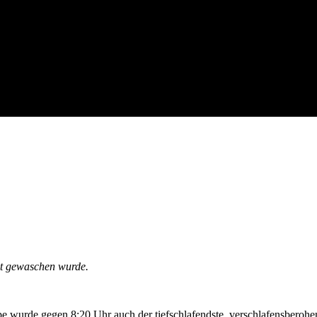
ht gewaschen wurde.
pe wurde gegen 8:20 Uhr auch der tiefschlafendste, verschlafensberoh