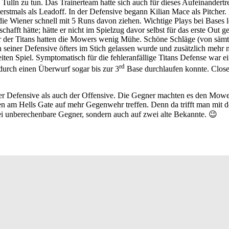
Tulln zu tun. Das Trainerteam hatte sich auch für dieses Aufeinandertr
rstmals als Leadoff. In der Defensive begann Kilian Mace als Pitcher.
die Wiener schnell mit 5 Runs davon ziehen. Wichtige Plays bei Bases
hafft hätte; hätte er nicht im Spielzug davor selbst für das erste Out ge
r der Titans hatten die Mowers wenig Mühe. Schöne Schläge (von sämt
 seiner Defensive öfters im Stich gelassen wurde und zusätzlich mehr mi
ten Spiel. Symptomatisch für die fehleranfällige Titans Defense war ei
rd
durch einen Überwurf sogar bis zur 3
Base durchlaufen konnte. Clos
 der Defensive als auch der Offensive. Die Gegner machten es den Mow
chen am Hells Gate auf mehr Gegenwehr treffen. Denn da trifft man mit
i unberechenbare Gegner, sondern auch auf zwei alte Bekannte. 😉