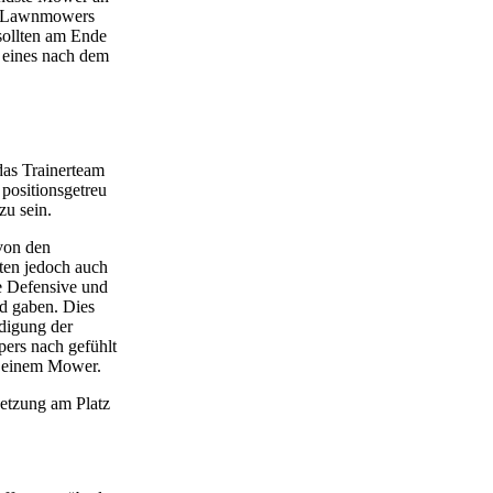
die Lawnmowers
 sollten am Ende
 eines nach dem
das Trainerteam
positionsgetreu
zu sein.
von den
tten jedoch auch
e Defensive und
d gaben. Dies
idigung der
pers nach gefühlt
on einem Mower.
setzung am Platz