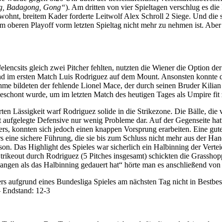
g, Badagong, Gong“
). Am dritten von vier Spieltagen verschlug es 
gewohnt, breitem Kader forderte Leitwolf Alex Schroll 2 Siege. Und die
 oberen Playoff vorm letzten Spieltag nicht mehr zu nehmen ist. Aber
ncsits gleich zwei Pitcher fehlten, nutzten die Wiener die Option der
and im ersten Match Luis Rodriguez auf dem Mount. Ansonsten konnte 
e bildeten der fehlende Lionel Mace, der durch seinen Bruder Kilian 
eschont wurde, um im letzten Match des heutigen Tages als Umpire fit 
n Lässigkeit warf Rodriguez solide in die Strikezone. Die Bälle, die 
t aufgelegte Defensive nur wenig Probleme dar. Auf der Gegenseite ha
s, konnten sich jedoch einen knappen Vorsprung erarbeiten. Eine gut
eine sichere Führung, die sie bis zum Schluss nicht mehr aus der Han
aison. Das Highlight des Spieles war sicherlich ein Halbinning der Verte
rikeout durch Rodriguez (5 Pitches insgesamt) schickten die Grasshop
egangen als das Halbinning gedauert hat“ hörte man es anschließend v
rs aufgrund eines Bundesliga Spieles am nächsten Tag nicht in Bestbe
– Endstand: 12-3