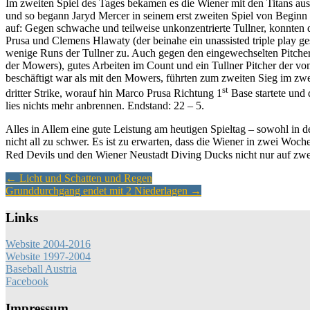
Im zweiten Spiel des Tages bekamen es die Wiener mit den Titans aus 
und so begann Jaryd Mercer in seinem erst zweiten Spiel von Beginn e
auf: Gegen schwache und teilweise unkonzentrierte Tullner, konnten 
Prusa und Clemens Hlawaty (der beinahe ein unassisted triple play gesc
wenige Runs der Tullner zu. Auch gegen den eingewechselten Pitche
der Mowers), gutes Arbeiten im Count und ein Tullner Pitcher der von
beschäftigt war als mit den Mowers, führten zum zweiten Sieg im zwei
st
dritter Strike, worauf hin Marco Prusa Richtung 1
Base startete und 
lies nichts mehr anbrennen. Endstand: 22 – 5.
Alles in Allem eine gute Leistung am heutigen Spieltag – sowohl in
nicht all zu schwer. Es ist zu erwarten, dass die Wiener in zwei Wo
Red Devils und den Wiener Neustadt Diving Ducks nicht nur auf zwe
Artikel-
←
Licht und Schatten und Regen
Grunddurchgang endet mit 2 Niederlagen
→
Navigation
Links
Website 2004-2016
Website 1997-2004
Baseball Austria
Facebook
Impressum