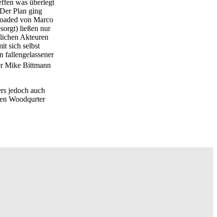
effen was überlegt
 Der Plan ging
 loaded von Marco
sorgt) ließen nur
lichen Akteuren
t sich selbst
n fallengelassener
er Mike Bittmann
ers jedoch auch
 den Woodqurter