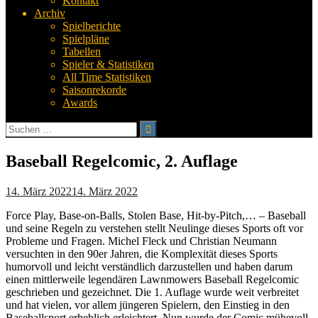
Kontakt
Archiv
Spielberichte
Spielpläne
Tabellen
Spieler & Statistiken
All Time Statistiken
Saisonrekorde
Awards
Suchen
nach:
Baseball Regelcomic, 2. Auflage
14. März 2022
14. März 2022
Force Play, Base-on-Balls, Stolen Base, Hit-by-Pitch,… – Baseball
und seine Regeln zu verstehen stellt Neulinge dieses Sports oft vor
Probleme und Fragen. Michel Fleck und Christian Neumann
versuchten in den 90er Jahren, die Komplexität dieses Sports
humorvoll und leicht verständlich darzustellen und haben darum
einen mittlerweile legendären Lawnmowers Baseball Regelcomic
geschrieben und gezeichnet. Die 1. Auflage wurde weit verbreitet
und hat vielen, vor allem jüngeren Spielern, den Einstieg in den
Baseballsport erheblich erleichtert. Nun wurde der Comic mühevoll