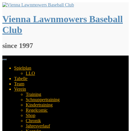
Springe
zum
Inhalt
Vienna Lawnmowers Baseball
Club
since 1997
Spielplan
LLO
Tabelle
Team
Verein
Training
Schnuppertraining
Kindertraining
Regelcomic
Shop
Chronik
Jahresverlauf