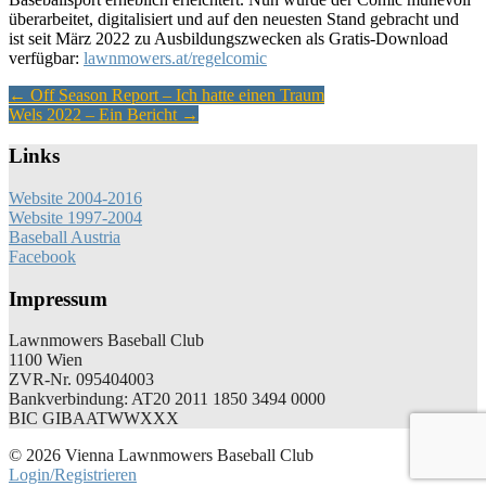
überarbeitet, digitalisiert und auf den neuesten Stand gebracht und
ist seit März 2022 zu Ausbildungszwecken als Gratis-Download
verfügbar:
lawnmowers.at/regelcomic
Artikel-
←
Off Season Report – Ich hatte einen Traum
Wels 2022 – Ein Bericht
→
Navigation
Links
Website 2004-2016
Website 1997-2004
Baseball Austria
Facebook
Impressum
Lawnmowers Baseball Club
1100 Wien
ZVR-Nr. 095404003
Bankverbindung: AT20 2011 1850 3494 0000
BIC GIBAATWWXXX
© 2026 Vienna Lawnmowers Baseball Club
Login/Registrieren