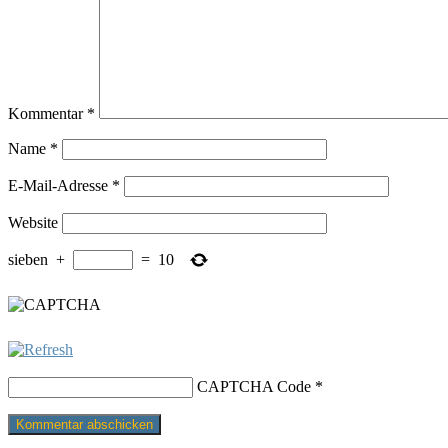
Kommentar
*
Name
*
E-Mail-Adresse
*
Website
sieben
+
=
10
CAPTCHA Code
*