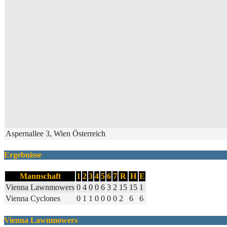
Aspernallee 3, Wien Österreich
Ergebnisse
Mannschaft
1
2
3
4
5
6
7
R
H
E
Vienna Lawnmowers
0
4
0
0
6
3
2
15
15
1
Vienna Cyclones
0
1
1
0
0
0
0
2
6
6
Vienna Lawnmowers