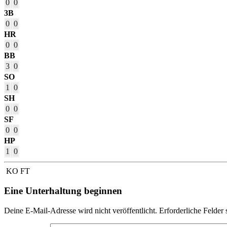
0
0
3B
0
0
HR
0
0
BB
3
0
SO
1
0
SH
0
0
SF
0
0
HP
1
0
KO
FT
Eine Unterhaltung beginnen
Deine E-Mail-Adresse wird nicht veröffentlicht.
Erforderliche Felder 