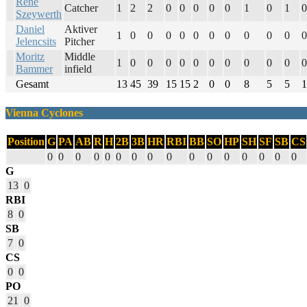
Rene
Catcher
1
2
2
0
0
0
0
0
1
0
1
0
Szeywerth
Daniel
Aktiver
1
0
0
0
0
0
0
0
0
0
0
0
Jelencsits
Pitcher
Moritz
Middle
1
0
0
0
0
0
0
0
0
0
0
0
Bammer
infield
Gesamt
13
45
39
15
15
2
0
0
8
5
5
1
Vienna Cyclones
Position
G
PA
AB
R
H
2B
3B
HR
RBI
BB
SO
HP
SH
SF
SB
CS
0
0
0
0
0
0
0
0
0
0
0
0
0
0
0
0
G
13
0
RBI
8
0
SB
7
0
CS
0
0
PO
21
0