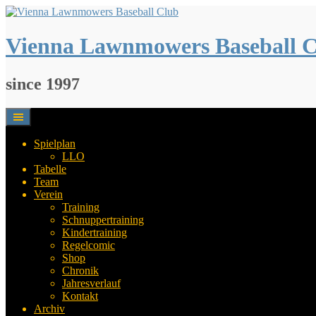
Springe
zum
Inhalt
Vienna Lawnmowers Baseball 
since 1997
Spielplan
LLO
Tabelle
Team
Verein
Training
Schnuppertraining
Kindertraining
Regelcomic
Shop
Chronik
Jahresverlauf
Kontakt
Archiv