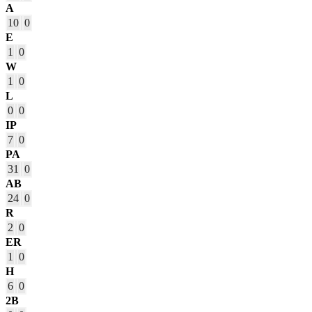
A
10
0
E
1
0
W
1
0
L
0
0
IP
7
0
PA
31
0
AB
24
0
R
2
0
ER
1
0
H
6
0
2B