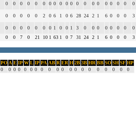
0
0
0
0
0
0
0
0
0
0
0
0
0
0
0
0
0
0
0
0
0
0
0
0
0
2
0
6
1
0
6
28
24
2
1
6
0
0
0
3
0
0
0
0
0
0
0
1
0
0
1
3
0
0
0
0
0
0
0
0
0
0
7
0
21
10
1
63
1
0
7
31
24
2
1
6
0
0
0
3
PO
A
E
IP
W
L
IP
PA
AB
R
ER
H
2B
3B
HR
BB
SO
SH
SF
HP
0
0
0
0
0
0
0
0
0
0
0
0
0
0
0
0
0
0
0
0