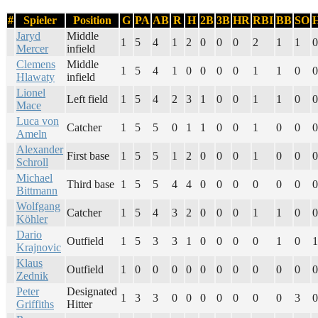
#
Spieler
Position
G
PA
AB
R
H
2B
3B
HR
RBI
BB
SO
Jaryd
Middle
1
5
4
1
2
0
0
0
2
1
1
0
Mercer
infield
Clemens
Middle
1
5
4
1
0
0
0
0
1
1
0
0
Hlawaty
infield
Lionel
Left field
1
5
4
2
3
1
0
0
1
1
0
0
Mace
Luca von
Catcher
1
5
5
0
1
1
0
0
1
0
0
0
Ameln
Alexander
First base
1
5
5
1
2
0
0
0
1
0
0
0
Schroll
Michael
Third base
1
5
5
4
4
0
0
0
0
0
0
0
Bittmann
Wolfgang
Catcher
1
5
4
3
2
0
0
0
1
1
0
0
Köhler
Dario
Outfield
1
5
3
3
1
0
0
0
0
1
0
1
Krajnovic
Klaus
Outfield
1
0
0
0
0
0
0
0
0
0
0
0
Zednik
Peter
Designated
1
3
3
0
0
0
0
0
0
0
3
0
Griffiths
Hitter