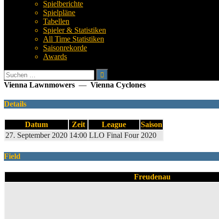
Spielberichte
Spielpläne
Tabellen
Spieler & Statistiken
All Time Statistiken
Saisonrekorde
Awards
Suchen
nach:
Vienna Lawnmowers
—
Vienna Cyclones
Details
Datum
Zeit
League
Saison
27. September 2020
14:00
LLO Final Four
2020
Field
Freudenau