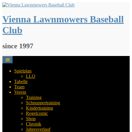
Springe
zum
Inhalt
Vienna Lawnmowers Baseball
Club
since 1997
Spielplan
LLO
Tabelle
Team
Verein
Training
Schnuppertraining
Kindertraining
Regelcomic
Shop
Chronik
Jahresverlauf