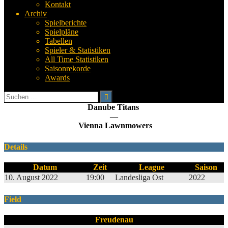
Kontakt
Archiv
Spielberichte
Spielpläne
Tabellen
Spieler & Statistiken
All Time Statistiken
Saisonrekorde
Awards
Suchen
nach:
Danube Titans
—
Vienna Lawnmowers
Details
Datum
Zeit
League
Saison
10. August 2022
19:00
Landesliga Ost
2022
Field
Freudenau