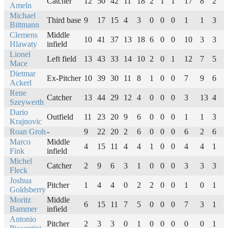
Catcher
12
50
42
11
18
2
1
1
17
8
2
0
Ameln
Michael
Third base
9
17
15
4
3
0
0
0
1
1
3
1
Bittmann
Clemens
Middle
10
41
37
13
18
6
0
0
10
3
3
1
Hlawaty
infield
Lionel
Left field
13
43
33
14
10
2
0
1
12
7
5
2
Mace
Dietmar
Ex-Pitcher
10
39
30
11
8
1
0
0
7
9
6
0
Ackerl
Rene
Catcher
13
44
29
12
4
0
0
0
3
13
4
2
Szeywerth
Dario
Outfield
11
23
20
9
6
0
0
0
1
1
3
2
Krajnovic
Roan Groh
-
9
22
20
2
6
0
0
0
6
2
6
0
Marco
Middle
4
15
11
4
4
1
0
0
4
4
1
0
Fink
infield
Michel
Catcher
2
9
6
3
1
0
0
0
3
3
3
0
Fleck
Joshua
Pitcher
1
4
4
0
2
2
0
0
1
0
1
0
Goldsberry
Moritz
Middle
6
15
11
7
5
0
0
0
7
3
1
0
Bammer
infield
Antonio
Pitcher
2
3
3
0
1
0
0
0
0
0
1
0