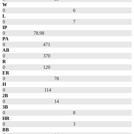
W
0
6
L
0
7
IP
0
78.98
PA
0
471
AB
0
370
R
0
120
ER
0
78
H
0
114
2B
0
14
3B
0
8
HR
0
3
BB