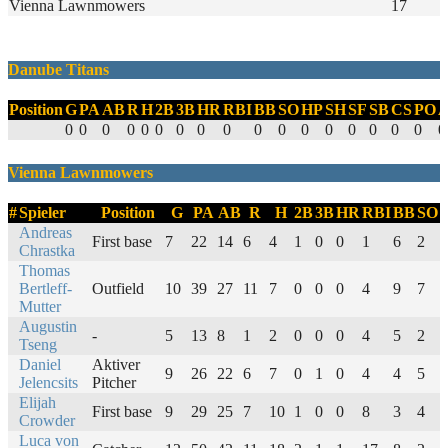
Vienna Lawnmowers
17
Danube Titans
Position
G
PA
AB
R
H
2B
3B
HR
RBI
BB
SO
HP
SH
SF
SB
CS
PO
0
0
0
0
0
0
0
0
0
0
0
0
0
0
0
0
0
0
Vienna Lawnmowers
#
Spieler
Position
G
PA
AB
R
H
2B
3B
HR
RBI
BB
SO
Andreas
First base
7
22
14
6
4
1
0
0
1
6
2
1
Chrastka
Thomas
Bertleff-
Outfield
10
39
27
11
7
0
0
0
4
9
7
3
Mutter
Augustin
-
5
13
8
1
2
0
0
0
4
5
2
0
Tseng
Daniel
Aktiver
9
26
22
6
7
0
1
0
4
4
5
0
Jelencsits
Pitcher
Elijah
First base
9
29
25
7
10
1
0
0
8
3
4
0
Crowder
Luca von